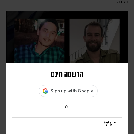
השבוע
הרשמה חינם
שני לוחמי צה"ל במילואים נהרגו בדרום לבנון
צוות מגזין אפוק
Or
רס"ן (מיל') הראל בירנשטוק ז"ל ורס"ם (מיל') תמיר וקנין ז"ל נהרגו כתוצאה
מפיצוץ במבנה בדרום לבנון. ארבעה לוחמים נוספים נפצעו באורח קשה