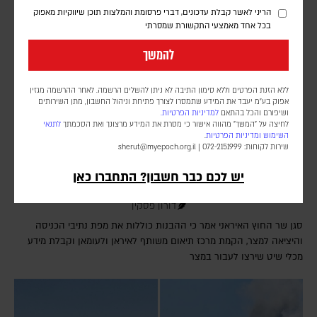
הריני לאשר קבלת עדכונים, דברי פרסומת והמלצות תוכן שיווקיות מאפוק
בכל אחד מאמצעי התקשורת שמסרתי
להמשך
ללא הזנת הפרטים וללא סימון התיבה לא ניתן להשלים הרשמה. לאחר ההרשמה מגזין
אפוק בע״מ יעבד את המידע שתמסרו לצורך פתיחת וניהול החשבון, מתן השירותים
ושיפורם והכל בהתאם
למדיניות הפרטיות.
לחיצה על "המשך" מהווה אישור כי מסרת את המידע מרצונך ואת הסכמתך
לתנאי
השימוש
ומדיניות הפרטיות
.
שירות לקוחות: 072-2151999 |
sherut@myepoch.org.il
איראן: ההבנות עם עומאן על נתיב שיט חדש קרובות
יש לכם כבר חשבון? התחברו כאן
לסיכום – אך לא בטוח שהמצר ייפתח
דורון פסקין
סגן שר החוץ האיראני אמר כי ההבנות כוללות את מפת נתיבי הכניסה
והיציאה למצר, הקמת מרכז תיאום משותף לאיראן ולעומאן וקבלת מידע
מכלי שיט שירצו לעבור במצר