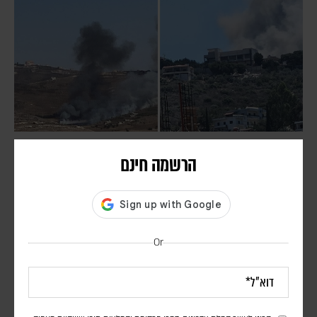
חיזבאללה הפר את הפסקת האש; צה"ל תקף בדרום
הרשמה חינם
לבנון
אורן שלום
דובר צה"ל הודיע כי "התקיפות התבצעו בתגובה להפרה בוטה של ארגון
הטרור חיזבאללה". סוכנות הידיעות הלבנונית NNA דיווחה על הרוג ו-11
Or
פצועים