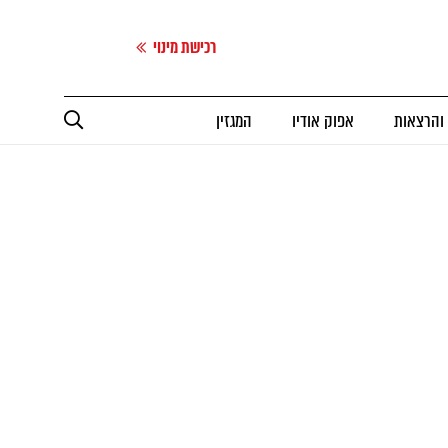
רכישת מינוי
 והרצאות
אפוק אודיו
המגזין