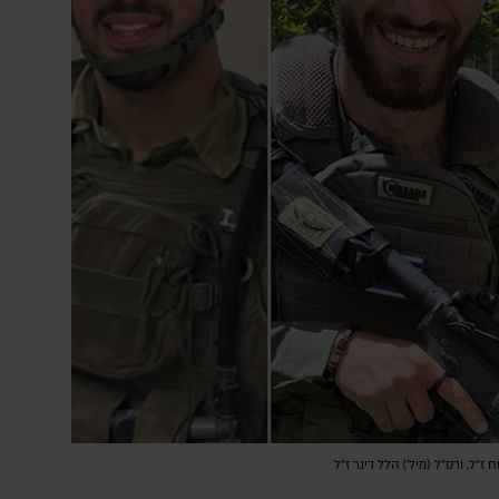
 ז"ל, ורס"ל (מיל׳) הלל דינר ז"ל