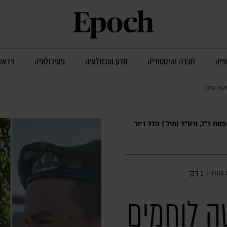
פיה
חברה והיסטוריה
מדע וטכנולוגיה
פסיכולוגיה
וידאו
ועת עזה
סח ז"ל, ורס"ל (מיל׳) הלל דינר
שות
|
1 דק׳
ה לוחמים