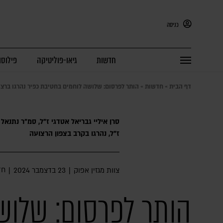
כניסה
חדשות
גיאו-פוליטיקה
פילוסו
דף הבית
»
חדשות
»
הותר לפרסום: שלושה לוחמים בחטיבת כפיר נהרגו ברצ
סרן איליי גבריאל אטדגי ז"ל, סמ״ר נתנאל פ
ז"ל, נהרגו בקרב בצפון הרצועה
חד
צוות מגזין אפוק
|
23 בדצמבר 2024
|
הותר לפרסום: שלוש