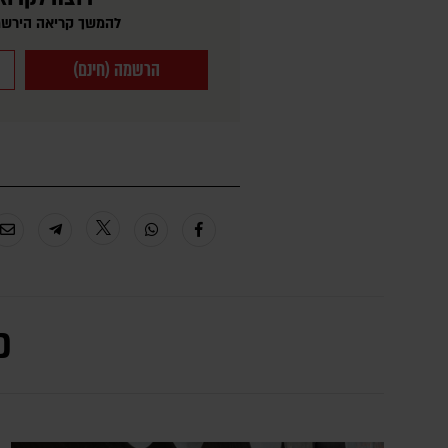
להמשך קריאה הירשמ
הרשמה (חינם)
כ