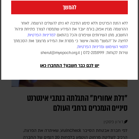
להמשך
ללא הזנת הפרטים וללא סימון התיבה לא ניתן להשלים הרשמה. לאחר
ההרשמה מגזין אפוק בע״מ יעבד את המידע שתמסרו לצורך פתיחת וניהול
החשבון, מתן השירותים ושיפורם והכל בהתאם
למדיניות הפרטיות.
לחיצה על "המשך" מהווה אישור כי מסרת את המידע מרצונך ואת הסכמתך
לתנאי השימוש
ומדיניות הפרטיות
.
שירות לקוחות: 072-2151999 |
sherut@myepoch.org.il
יש לכם כבר חשבון? התחברו כאן
"דלת אחורית" התגלתה בנתבי אינטרנט
סיניים הנמכרים ברחבי העולם
דורון פסקין
לפי חברת אבטחת הסייבר VulnCheck‎, שאיתרה את הפרצה,
הרכיב לשליטה מרחוק הוטמע בלפחות 20 דגמים של החברה