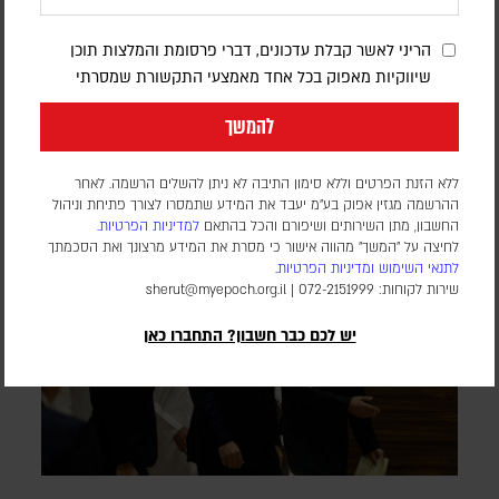
שירותים שונים
הריני לאשר קבלת עדכונים, דברי פרסומת והמלצות תוכן
דורון פסקין
שיווקיות מאפוק בכל אחד מאמצעי התקשורת שמסרתי
סוכנות הידיעות פארס, המזוהה עם משמרות המהפכה, ציטטה גורם
במשרד החוץ שטען כי הנתיב הצפוני והדרומי במצר הורמוז יבוטלו
להמשך
והתנועה תועבר לנתיב המרכזי
ללא הזנת הפרטים וללא סימון התיבה לא ניתן להשלים הרשמה. לאחר
ההרשמה מגזין אפוק בע״מ יעבד את המידע שתמסרו לצורך פתיחת וניהול
החשבון, מתן השירותים ושיפורם והכל בהתאם
למדיניות הפרטיות.
לחיצה על "המשך" מהווה אישור כי מסרת את המידע מרצונך ואת הסכמתך
לתנאי השימוש
ומדיניות הפרטיות
.
שירות לקוחות: 072-2151999 |
sherut@myepoch.org.il
יש לכם כבר חשבון? התחברו כאן