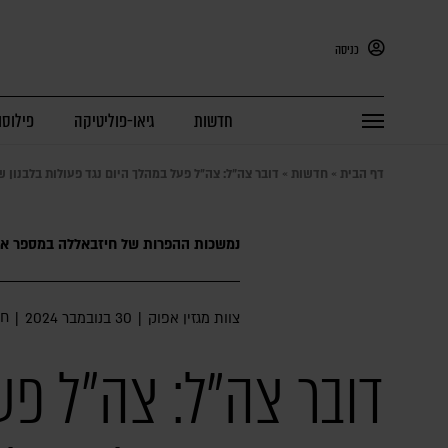
כניסה
חדשות
גיאו-פוליטיקה
פילוסו
דף הבית
»
חדשות
»
דובר צה"ל: צה״ל פעל במהלך היום נגד פעולות בלבנון
נמשכות ההפרות של חיזבאללה במספר אזו
חד
צוות מגזין אפוק
|
30 בנובמבר 2024
|
דובר צה"ל: צה״ל פע