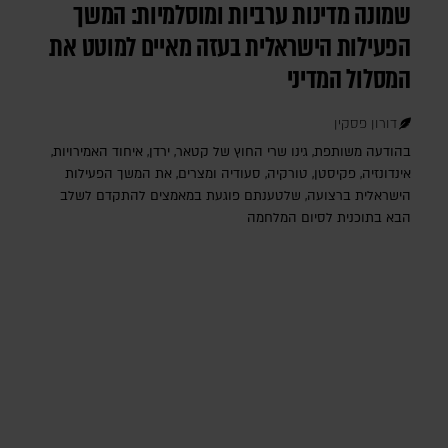
שמונה מדינות ערביות ומוסלמיות: המשך
הפעילות הישראלית בעזה מאיים למוטט את
המסלול המדיני
דורון פסקין
בהודעה משותפת, גינו שרי החוץ של קטאר, ירדן, איחוד האמירויות,
אינדונזיה, פקיסטן, טורקיה, סעודיה ומצרים, את המשך הפעילות
הישראלית ברצועה, שלטענתם פוגעת במאמצים להתקדם לשלב
הבא בתוכנית לסיום המלחמה