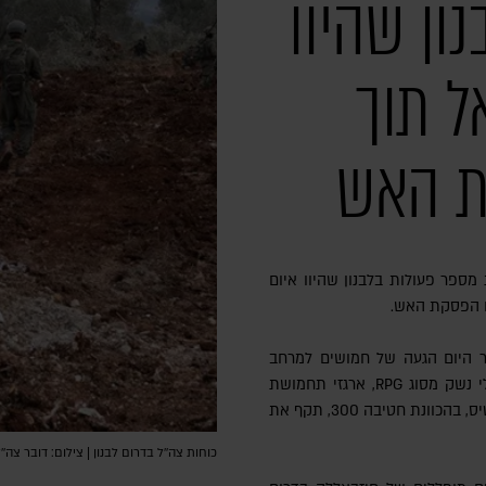
ון שהיוו
ל תוך
ת האש
ם הפסקת האש.
ר היום הגעה של חמושים למרחב
דרום לבנון. החמושים העמיסו על רכב כלי נשק מסוג RPG, ארגזי תחמושת
וציוד צבאי נוסף. זמן קצר לאחר מכן, כלי טיס, בהכוונת חטיבה 300, תקף את
כוחות צה''ל בדרום לבנון | צילום: דובר צה''