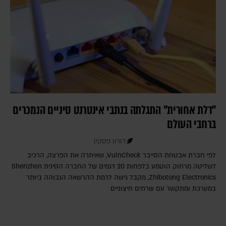
"דלת אחורית" התגלתה בנתבי אינטרנט סיניים הנמכרים
ברחבי העולם
דורון פסקין
לפי חברת אבטחת הסייבר VulnCheck‎, שאיתרה את הפרצה, הרכיב
לשליטה מרחוק הוטמע בלפחות 20 דגמים של החברה הסינית Shenzhen
Zhibotong Electronics‎, מקבל גישה לרמת ההרשאה הגבוהה ביותר
במערכת ומתקשר עם שרתים חיצוניים