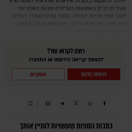
יחידה זו הוקמה בהובלה איראנית ואחראית למתווי טרור
אוויריים רבים באמצעות כטב"מים שכוונו באופן יומי
לעבר עורף מדינת ישראל. במשך שנים הועברו ליחידה
כטב"מים, טילי שיוט ורכיבי ייצור מאיראן תוך ביצוע
הכשרות לפעילי היחידה.
רוצה לקרוא עוד?
להמשך קריאה הירשמו או התחברו
הרשמה (חינם)
התחברות
כתבות נוספות שעשויות לעניין אותך