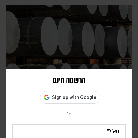
הרשמה חינם
דיווח: חודשים לפני המלחמה באיראן, הפנטגון זיהה
נקודת תורפה בתעשיית הנשק האמריקנית
דורון פסקין
לפי סוכנות הידיעות בלומברג, סימולטור מלחמה שערך הפנטגון בחודש יולי
Or
2025, התריע מפני תלות מסוכנת באלומיניום בטוהר גבוה. התקיפות
במפרץ הפכו את התרחיש התיאורטי למשבר אספקה ממשי