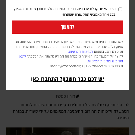
הריני לאשר קבלת עדכונים, דברי פרסומת והמלצות תוכן שיווקיות מאפוק
בכל אחד מאמצעי התקשורת שמסרתי
להמשך
ללא הזנת הפרטים וללא סימון התיבה לא ניתן להשלים הרשמה. לאחר ההרשמה מגזין
אפוק בע״מ יעבד את המידע שתמסרו לצורך פתיחת וניהול החשבון, מתן השירותים
ושיפורם והכל בהתאם
למדיניות הפרטיות.
לחיצה על "המשך" מהווה אישור כי מסרת את המידע מרצונך ואת הסכמתך
לתנאי
השימוש
ומדיניות הפרטיות
.
שירות לקוחות: 072-2151999 |
sherut@myepoch.org.il
דיווחים בתימן: עשרות הרוגים בתקיפה חות'ית על
יש לכם כבר חשבון? התחברו כאן
כוחות הנתמכים על ידי סעודיה
דורון פסקין
לפי הדיווחים, כטב"מים של החות'ים תקפו מחנות השייכים לכוחות
הממשלה ול"כוחות החירום התימנים", הממומנים על ידי סעודיה, במזרח
המדינה