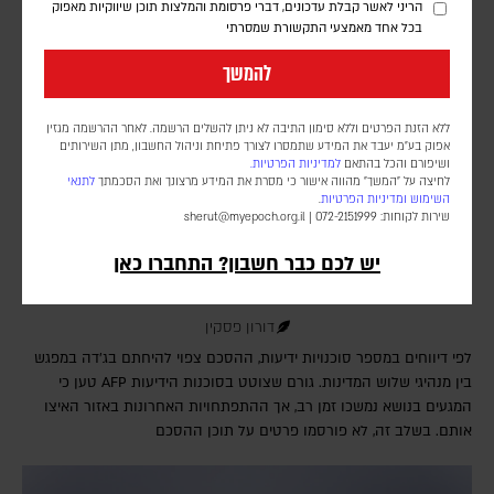
הריני לאשר קבלת עדכונים, דברי פרסומת והמלצות תוכן שיווקיות מאפוק
בכל אחד מאמצעי התקשורת שמסרתי
להמשך
ללא הזנת הפרטים וללא סימון התיבה לא ניתן להשלים הרשמה. לאחר ההרשמה מגזין
אפוק בע״מ יעבד את המידע שתמסרו לצורך פתיחת וניהול החשבון, מתן השירותים
ושיפורם והכל בהתאם
למדיניות הפרטיות.
לחיצה על "המשך" מהווה אישור כי מסרת את המידע מרצונך ואת הסכמתך
לתנאי
השימוש
ומדיניות הפרטיות
.
שירות לקוחות: 072-2151999 |
sherut@myepoch.org.il
דיווחים: סעודיה, טורקיה ופקיסטן יחתמו היום על
יש לכם כבר חשבון? התחברו כאן
הסכם הגנה משותף
דורון פסקין
לפי דיווחים במספר סוכנויות ידיעות, ההסכם צפוי להיחתם בג'דה במפגש
בין מנהיגי שלוש המדינות. גורם שצוטט בסוכנות הידיעות AFP טען כי
המגעים בנושא נמשכו זמן רב, אך ההתפתחויות האחרונות באזור האיצו
אותם. בשלב זה, לא פורסמו פרטים על תוכן ההסכם