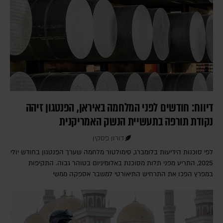
דיווח: חודשים לפני המלחמה באיראן, הפנטגון זיהה
נקודת תורפה בתעשיית הנשק האמריקנית
דורון פסקין
לפי סוכנות הידיעות בלומברג, סימולטור מלחמה שערך הפנטגון בחודש יולי
2025, התריע מפני תלות מסוכנת באלומיניום בטוהר גבוה. התקיפות
במפרץ הפכו את התרחיש התיאורטי למשבר אספקה ממשי