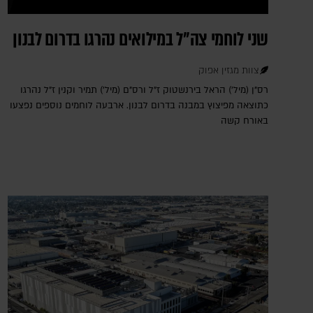
שני לוחמי צה"ל במילואים נהרגו בדרום לבנון
צוות מגזין אפוק
רס"ן (מיל') הראל בירנשטוק ז"ל ורס"ם (מיל') תמיר וקנין ז"ל נהרגו
כתוצאה מפיצוץ במבנה בדרום לבנון. ארבעה לוחמים נוספים נפצעו
באורח קשה