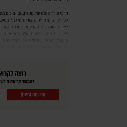
קרעי צירף פוסט של גוטליב, ובו צילום מסך לכאורה של תוכנית מערוץ "מַכַּאן
33", ערוץ טלוויזיה ציבורי ממלכתי מט
לציבור הערבי, עם הכיתוב "תוכנית הוקר
לציין, כי החל מרגעים אלו, בחסות היו
מועצת תאגיד שתפקח על בזבוז כספי הצ
חדשות ואקטואליה מיותרים ומוטים ובזבוז 
רוצה לקרוא
להמשך קריאה הירשמ
הרשמה (חינם)