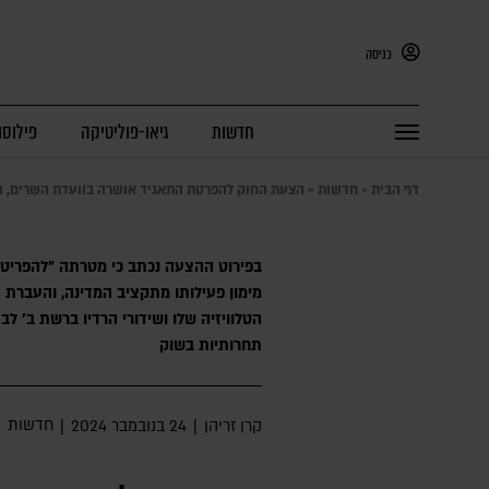
כניסה
חדשות
גיאו-פוליטיקה
פילוסו
דף הבית
»
חדשות
»
הצעת החוק להפרטת התאגיד אושרה בוועדת השרים, ו
בפירוט ההצעה נכתב כי מטרתה "להפריט 
מימון פעילותו מתקציב המדינה, והעברת 
הטלוויזיה שלו ושידורי הרדיו ברשת ב' לבע
תחרותיות בשוק
חדשות
קרן זריהן
|
24 בנובמבר 2024
|
|