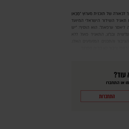
עם תאגיד השידור הישראלי המיועד
ה ליאסר ערפאת". הוא הוסיף: "יש
עמ"שית ובג"צ, התאגיד פועל ללא
יבור והתכנים המזעזעים האלו.
כספי ציבור לא בבית ספרנו".
 עוד?
ו או התחברו
התחברות