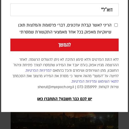
איראן: ההבנות עם עומאן על נתיב שיט חדש
קרובות לסיכום – אך לא בטוח שהמצר ייפתח
הריני לאשר קבלת עדכונים, דברי פרסומת והמלצות תוכן
שיווקיות מאפוק בכל אחד מאמצעי התקשורת שמסרתי
דורון פסקין
להמשך
סגן שר החוץ האיראני אמר כי ההבנות כוללות את מפת נתיבי
הכניסה והיציאה למצר, הקמת מרכז תיאום משותף לאיראן ולעומאן
וקבלת מידע מכלי שיט שירצו לעבור במצר
ללא הזנת הפרטים וללא סימון התיבה לא ניתן להשלים הרשמה. לאחר
ההרשמה מגזין אפוק בע״מ יעבד את המידע שתמסרו לצורך פתיחת וניהול
החשבון, מתן השירותים ושיפורם והכל בהתאם
למדיניות הפרטיות.
לחיצה על "המשך" מהווה אישור כי מסרת את המידע מרצונך ואת הסכמתך
לתנאי השימוש
ומדיניות הפרטיות
.
שירות לקוחות: 072-2151999 |
sherut@myepoch.org.il
יש לכם כבר חשבון? התחברו כאן