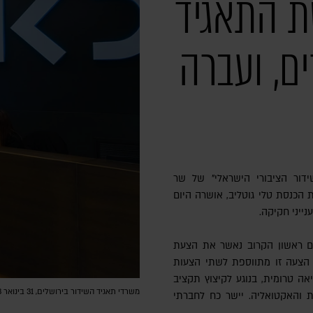
 התאגיד
ם, ועברה
ור הציבורי הישראלי" של שר
כנסת טלי גוטליב, אושרה היום
ייני חקיקה.
במבר כתב השר קרעי ב-X: "ביום ראשון הקרוב נאשר את הצעת
הצעה זו מתווספת לשתי הצעות
אה טרומית, בנוגע לקיצוץ תקציב
משרדי תאגיד השידור בירושלים, 31 בינואר 2023 | צילום: Olivier Fitoussi/Flash90
 והאקטואליה. יישר כח לחברתי