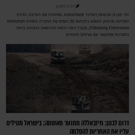
דורון פסקין
לפי חברת אבטחת הסייבר VulnCheck‎, שאיתרה את הפרצה, הרכיב
לשליטה מרחוק הוטמע בלפחות 20 דגמים של החברה הסינית Shenzhen
Zhibotong Electronics‎, מקבל גישה לרמת ההרשאה הגבוהה ביותר
במערכת ומתקשר עם שרתים חיצוניים
דרום לבנון: חיזבאללה מתנער מאשמה; בישראל מטילים
עליו את האחריות להסלמה