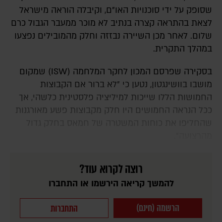
שסופק על ידי סוכנויות האו"ם, וקיבלה הוראה מישראל
לצאת בהתראה קצרה בנתיב לא מוכר ממעבר הגבול כרם
שלום. לאחר מכן השיירה נבזזה וחלק מהמובילים נפצעו
במהלך התקרית.
בסקירה שפרסם המכון לחקר המלחמה (ISW) שמקום
מושבו בוושינגטון, נטען כי "לא ברור אם הקבוצות
החמושות הללו שייכות למיליציה פלסטינית כלשהי, אך
ככל הנראה החמושים היו חלק מקבוצות פשע מאורגנות
שהחליפו את כוחות המשטרה של חמאס בחלק גדול
מהרצועה".
רוצה לקרוא עוד?
להמשך קריאה הירשמו או התחברו
הרשמה (חינם)
התחברות