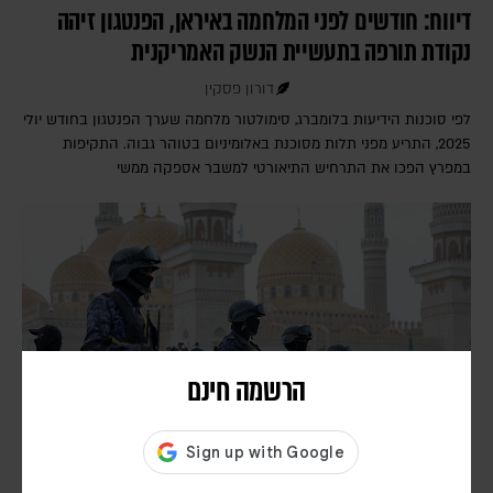
דיווח: חודשים לפני המלחמה באיראן, הפנטגון זיהה
נקודת תורפה בתעשיית הנשק האמריקנית
דורון פסקין
לפי סוכנות הידיעות בלומברג, סימולטור מלחמה שערך הפנטגון בחודש יולי
2025, התריע מפני תלות מסוכנת באלומיניום בטוהר גבוה. התקיפות
במפרץ הפכו את התרחיש התיאורטי למשבר אספקה ממשי
הרשמה חינם
דיווחים בתימן: עשרות הרוגים בתקיפה חות'ית על