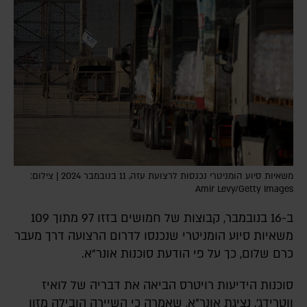
משאיות סיוע הומניטרי נכנסות לרצועת עזה, 11 בנובמבר 2024 | צילום:
Amir Levy/Getty Images
ב-16 בנובמבר, קבוצות של חמושים בזזו 97 מתוך 109
משאיות סיוע הומניטרי שנכנסו לדרום הרצועה דרך מעבר
כרם שלום, כך על פי הודעת סוכנות אונר"א.
סוכנות הידיעות רויטרס הביאה את דבריה של לואיז
ווטרידג', נציגת אונר"א, שאמרה כי השיירה הובילה מזון