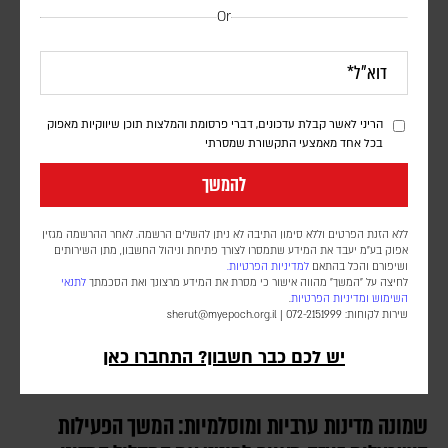
Or
כוחות הנתמכים על ידי סעודיה
דורון פסקין
לפי הדיווחים, כטב"מים של החות'ים תקפו מחנות השייכים לכוחות
הממשלה ול"כוחות החירום התימנים", הממומנים על ידי סעודיה, במזרח
הריני לאשר קבלת עדכונים, דברי פרסומת והמלצות תוכן שיווקיות מאפוק
המדינה
בכל אחד מאמצעי התקשורת שמסרתי
להמשך
ללא הזנת הפרטים וללא סימון התיבה לא ניתן להשלים הרשמה. לאחר ההרשמה מגזין
אפוק בע״מ יעבד את המידע שתמסרו לצורך פתיחת וניהול החשבון, מתן השירותים
ושיפורם והכל בהתאם
למדיניות הפרטיות.
לחיצה על "המשך" מהווה אישור כי מסרת את המידע מרצונך ואת הסכמתך
לתנאי
השימוש
ומדיניות הפרטיות
.
שירות לקוחות: 072-2151999 |
sherut@myepoch.org.il
יש לכם כבר חשבון? התחברו כאן
שמונה מדינות ערביות ומוסלמיות: המשך הפעילות