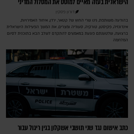
הישראלית בעזה מאיים למוטט את המסלול המדיני
דורון פסקין
בהודעה משותפת, גינו שרי החוץ של קטאר, ירדן, איחוד האמירויות,
אינדונזיה, פקיסטן, טורקיה, סעודיה ומצרים, את המשך הפעילות הישראלית
ברצועה, שלטענתם פוגעת במאמצים להתקדם לשלב הבא בתוכנית לסיום
המלחמה
כתב אישום נגד שני תושבי אשקלון בגין ריגול עבור