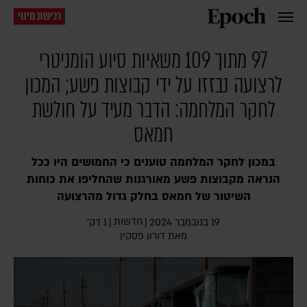
רכישת מינוי
97 מתוך 109 משאיות סיוע הומניטרי
לרצועה נבזזו על ידי קבוצות פשע; המכון
לחקר המלחמה: הדבר מעיד על חולשת
חמאס
במכון לחקר המלחמה טוענים כי החמושים היו ככל
הנראה מקבוצות פשע מאורגנות שהחליפו את כוחות
השיטור של חמאס בחלק גדול מהרצועה
חדשות
19 בנובמבר 2024
|
|
1 דק׳
מאת
דורון פסקין