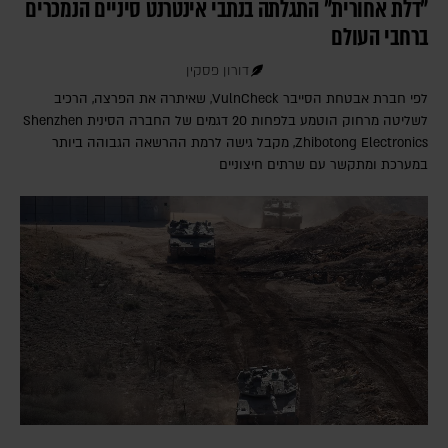
"דלת אחורית" התגלתה בנתבי אינטרנט סיניים הנמכרים
ברחבי העולם
דורון פסקין
לפי חברת אבטחת הסייבר VulnCheck‎, שאיתרה את הפרצה, הרכיב
לשליטה מרחוק הוטמע בלפחות 20 דגמים של החברה הסינית Shenzhen
Zhibotong Electronics‎, מקבל גישה לרמת ההרשאה הגבוהה ביותר
במערכת ומתקשר עם שרתים חיצוניים