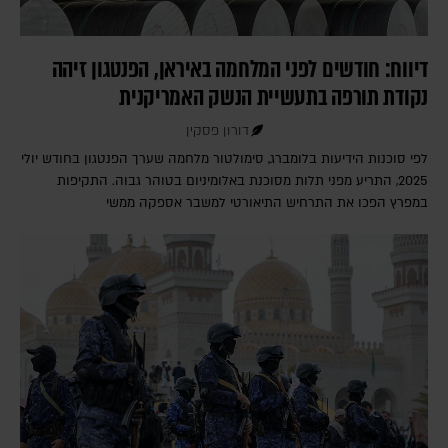
דיווח: חודשים לפני המלחמה באיראן, הפנטגון זיהה
נקודת תורפה בתעשיית הנשק האמריקנית
דורון פסקין
לפי סוכנות הידיעות בלומברג, סימולטור מלחמה שערך הפנטגון בחודש יולי
2025, התריע מפני תלות מסוכנת באלומיניום בטוהר גבוה. התקיפות
במפרץ הפכו את התרחיש התיאורטי למשבר אספקה ממשי