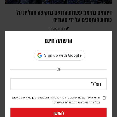
דיווחים בתימן: עשרות הרוגים בתקיפה חות'ית על
כוחות הנתמכים על ידי סעודיה
דורון פסקין
לפי הדיווחים, כטב"מים של החות'ים תקפו מחנות השייכים לכוחות
הרשמה חינם
הממשלה ול"כוחות החירום התימנים", הממומנים על ידי סעודיה, במזרח
המדינה
Or
הריני לאשר קבלת עדכונים, דברי פרסומת והמלצות תוכן שיווקיות מאפוק
בכל אחד מאמצעי התקשורת שמסרתי
להמשך