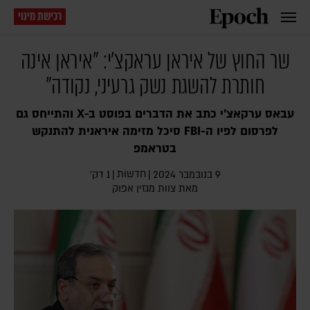
רכישת מינוי
שר החוץ של איראן עראקצ'י: "איראן אינה
חותרת להשגת נשק גרעיני, נקודה"
עבאס ערקאצ'י כתב את הדברים בפוסט ב-X והתייחס גם
לפרסום לפיו ה-FBI סיכל מזימה איראנית להתנקש
בטראמפ
חדשות
9 בנובמבר 2024
|
|
1 דק׳
מאת צוות מגזין אפוק