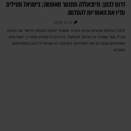
דרום לבנון: חיזבאללה מתנער מאשמה; בישראל מטילים
עליו את האחריות להסלמה
יוני בן מנחם
לדברי גורמים צבאיים, ארגון הטרור ממשיך לפעול מתחת לרדאר נגד כוחות
צה"ל, תוך שמירה על מרחב הכחשה. בכירים בירושלים מסרו כי האירועים
האחרונים מגבירים את המתיחות בשיחות בין ישראל ללבנון המתקיימות
השבוע