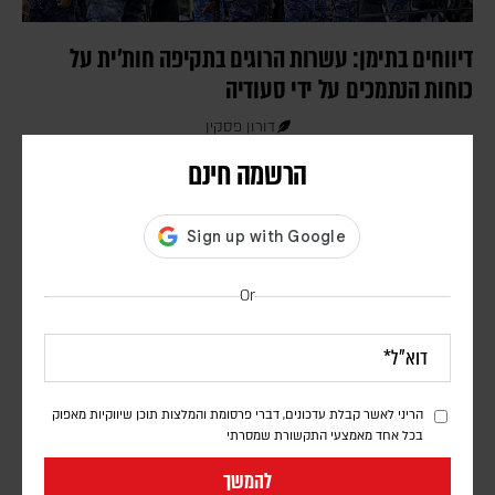
דיווחים בתימן: עשרות הרוגים בתקיפה חות'ית על
כוחות הנתמכים על ידי סעודיה
דורון פסקין
לפי הדיווחים, כטב"מים של החות'ים תקפו מחנות השייכים לכוחות
הרשמה חינם
הממשלה ול"כוחות החירום התימנים", הממומנים על ידי סעודיה, במזרח
המדינה
Or
הריני לאשר קבלת עדכונים, דברי פרסומת והמלצות תוכן שיווקיות מאפוק
בכל אחד מאמצעי התקשורת שמסרתי
להמשך