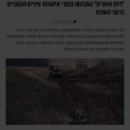
"דלת אחורית" התגלתה בנתבי אינטרנט סיניים הנמכרים
ברחבי העולם
דורון פסקין
לפי חברת אבטחת הסייבר VulnCheck‎, שאיתרה את הפרצה, הרכיב
לשליטה מרחוק הוטמע בלפחות 20 דגמים של החברה הסינית Shenzhen
Zhibotong Electronics‎, מקבל גישה לרמת ההרשאה הגבוהה ביותר
במערכת ומתקשר עם שרתים חיצוניים