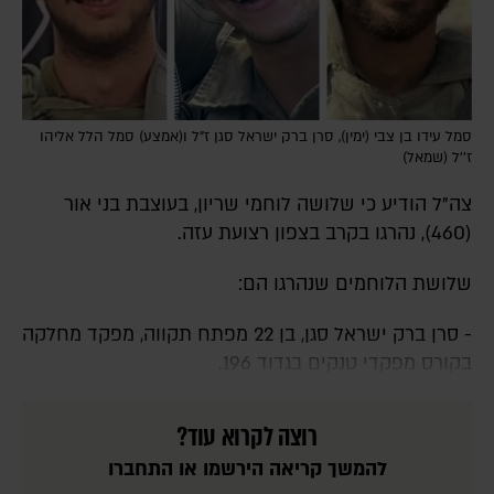
סמל עידו בן צבי (ימין), סרן ברק ישראל סגן ז"ל ו(אמצע) סמל הלל אליהו
ז''ל (שמאל)
צה"ל הודיע כי שלושה לוחמי שריון, בעוצבת בני אור
(460), נהרגו בקרב בצפון רצועת עזה.
שלושת הלוחמים שנהרגו הם:
- סרן ברק ישראל סגן, בן 22 מפתח תקווה, מפקד מחלקה
בקורס מפקדי טנקים בגדוד 196.
רוצה לקרוא עוד?
להמשך קריאה הירשמו או התחברו