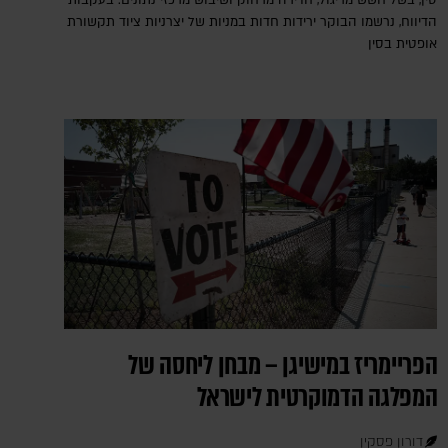
סין, בשל חשש מריגול, חדירה מרחוק ושיבוש מרכזי נתונים. בעקבות
הדיווח, נרשמו הבוקר ירידות חדות במניות של יצרניות ציוד תקשורת
אופטית בסין
הפריימריז במישיגן – מבחן ליחסה של
המפלגה הדמוקרטית לישראל
דורון פסקין