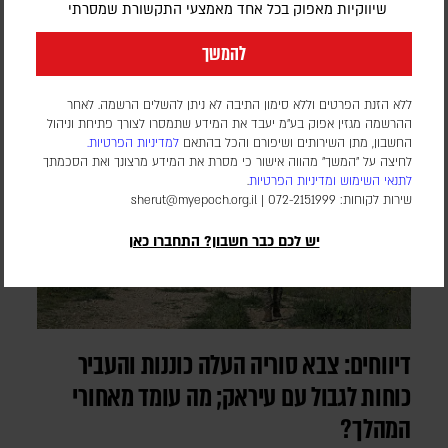
שיווקיות מאפוק בכל אחד מאמצעי התקשורת שמסרתי
להמשך
ללא הזנת הפרטים וללא סימון התיבה לא ניתן להשלים הרשמה. לאחר
ההרשמה מגזין אפוק בע״מ יעבד את המידע שתמסרו לצורך פתיחת וניהול
החשבון, מתן השירותים ושיפורם והכל בהתאם
למדיניות הפרטיות.
לחיצה על "המשך" מהווה אישור כי מסרת את המידע מרצונך ואת הסכמתך
לתנאי השימוש
ומדיניות הפרטיות
.
שירות לקוחות: 072-2151999 |
sherut@myepoch.org.il
יש לכם כבר חשבון? התחברו כאן
דיווחים: צבא סוריה העלה כוננות והעביר
כוחות לגבול עם עיראק; מה עומד מאחורי
המהלך?