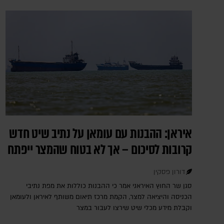
איראן: ההבנות עם עומאן על נתיב שיט חדש
קרובות לסיכום – אך לא בטוח שהמצר ייפתח
דורון פסקין
סגן שר החוץ האיראני אמר כי ההבנות כוללות את מפת נתיבי
הכניסה והיציאה למצר, הקמת מרכז תיאום משותף לאיראן ולעומאן
וקבלת מידע מכלי שיט שירצו לעבור במצר