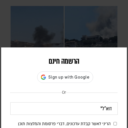
הרשמה חינם
חיזבאללה הפר את הפסקת האש; צה"ל תקף
בדרום לבנון
Or
אורן שלום
דובר צה"ל הודיע כי "התקיפות התבצעו בתגובה להפרה בוטה של
ארגון הטרור חיזבאללה". סוכנות הידיעות הלבנונית NNA דיווחה על
הרוג ו-11 פצועים
הריני לאשר קבלת עדכונים, דברי פרסומת והמלצות תוכן