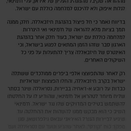
מההוראה שקיבל מהמנהיג העליון של איראן, עלי ח'מינאי,
לגלות איפוק ולא להיכנס למלחמה כוללת עם ישראל.
בדיווח נאמר כי חל פיצול בהנהגת חיזבאללה. חלק ממנה
תמך בציות מלא להוראה של ח'מינאי ואי היגררות
למלחמה כוללת עם ישראל, בעוד חלק אחר בהנהגת
הארגון סבר שזהו הזמן המתאים לפגוע בישראל, וכי
האינטרס של חיזבאללה צריך להתעלות על פני כל
השיקולים האחרים.
רק לאחר שהתפוצצו אלפי ביפרים ממולכדים ששתלה
ישראל בקרב חיזבאללה, והחלו הפצצות ישראליות
כבדות על רובע א-דאחיה בביירות, נסראללה שיגר בסתר
שליח מיוחד לטהראן אל ח'מינאי, שהודיע לו על החלטתו
להשתמש בטילים המדויקים שלו נגד ישראל. ח'מינאי
השיב כי הוא מבקש ממנו להשהות את ההחלטה עד
שיגיע לביירות הגנרל האיראני עבאס נילפרושאן, סגן
מפקד כוח "קודס". לאחר שהגיע ונועד עם נסראללה ועם