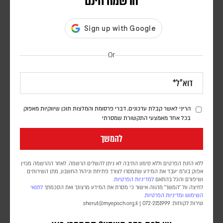
הרשמה חינם
Or
דיווח: חודשים לפני המלחמה באיראן, הפנטגון זיהה
הריני לאשר קבלת עדכונים, דברי פרסומת והמלצות תוכן שיווקיות מאפוק
נקודת תורפה בתעשיית הנשק האמריקנית
בכל אחד מאמצעי התקשורת שמסרתי
דורון פסקין
להמשך
לפי סוכנות הידיעות בלומברג, סימולטור מלחמה שערך הפנטגון בחודש יולי
2025, התריע מפני תלות מסוכנת באלומיניום בטוהר גבוה. התקיפות
ללא הזנת הפרטים וללא סימון התיבה לא ניתן להשלים הרשמה. לאחר ההרשמה מגזין
במפרץ הפכו את התרחיש התיאורטי למשבר אספקה ממשי
אפוק בע״מ יעבד את המידע שתמסרו לצורך פתיחת וניהול החשבון, מתן השירותים
ושיפורם והכל בהתאם
למדיניות הפרטיות.
לחיצה על "המשך" מהווה אישור כי מסרת את המידע מרצונך ואת הסכמתך
לתנאי
השימוש
ומדיניות הפרטיות
.
שירות לקוחות: 072-2151999 |
sherut@myepoch.org.il