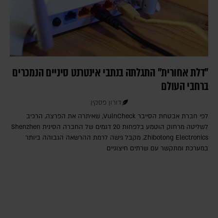
"דלת אחורית" התגלתה בנתבי אינטרנט סיניים הנמכרים
ברחבי העולם
דורון פסקין
לפי חברת אבטחת הסייבר VulnCheck‎, שאיתרה את הפרצה, הרכיב
לשליטה מרחוק הוטמע בלפחות 20 דגמים של החברה הסינית Shenzhen
Zhibotong Electronics‎, מקבל גישה לרמת ההרשאה הגבוהה ביותר
במערכת ומתקשר עם שרתים חיצוניים