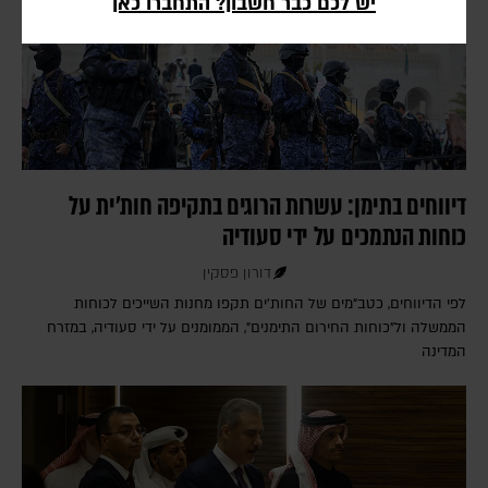
יש לכם כבר חשבון? התחברו כאן
דיווחים בתימן: עשרות הרוגים בתקיפה חות'ית על
כוחות הנתמכים על ידי סעודיה
דורון פסקין
לפי הדיווחים, כטב"מים של החות'ים תקפו מחנות השייכים לכוחות
הממשלה ול"כוחות החירום התימנים", הממומנים על ידי סעודיה, במזרח
המדינה