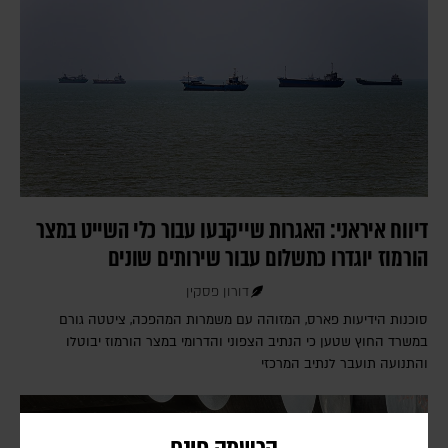
דיווח איראני: האגרות שייקבעו עבור כלי השייט במצר
הורמוז יוגדרו כתשלום עבור שירותים שונים
דורון פסקין
סוכנות הידיעות פארס, המזוהה עם משמרות המהפכה, ציטטה גורם
במשרד החוץ שטען כי הנתיב הצפוני והדרומי במצר הורמוז יבוטלו
והתנועה תועבר לנתיב המרכזי