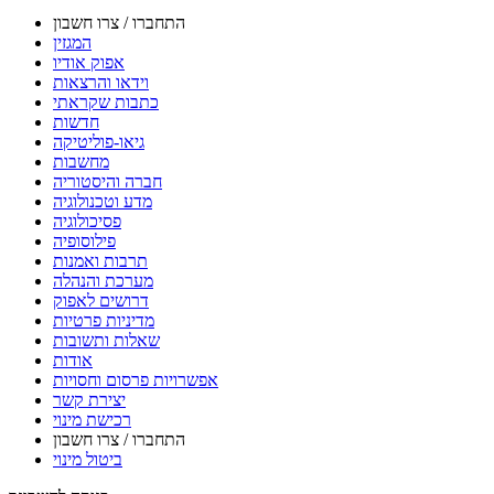
התחברו / צרו חשבון
המגזין
אפוק אודיו
וידאו והרצאות
כתבות שקראתי
חדשות
גיאו-פוליטיקה
מחשבות
חברה והיסטוריה
מדע וטכנולוגיה
פסיכולוגיה
פילוסופיה
תרבות ואמנות
מערכת והנהלה
דרושים לאפוק
מדיניות פרטיות
שאלות ותשובות
אודות
אפשרויות פרסום וחסויות
יצירת קשר
רכישת מינוי
התחברו / צרו חשבון
ביטול מינוי