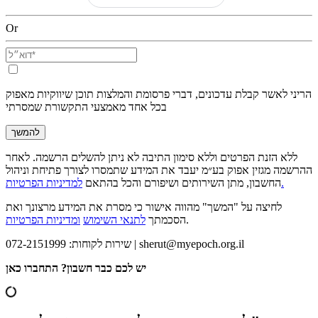
Or
הריני לאשר קבלת עדכונים, דברי פרסומת והמלצות תוכן שיווקיות מאפוק
בכל אחד מאמצעי התקשורת שמסרתי
להמשך
ללא הזנת הפרטים וללא סימון התיבה לא ניתן להשלים הרשמה. לאחר
ההרשמה מגזין אפוק בע״מ יעבד את המידע שתמסרו לצורך פתיחת וניהול
למדיניות הפרטיות.
החשבון, מתן השירותים ושיפורם והכל בהתאם
לחיצה על "המשך" מהווה אישור כי מסרת את המידע מרצונך ואת
.
הסכמתך
לתנאי השימוש
ומדיניות הפרטיות
sherut@myepoch.org.il
שירות לקוחות: 072-2151999 |
יש לכם כבר חשבון? התחברו כאן