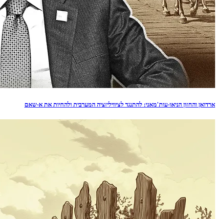
ארדואן והחזון הניאו-עות'מאני: להתנגד לציוויליזציה המערבית ולהחיות את א-שאם