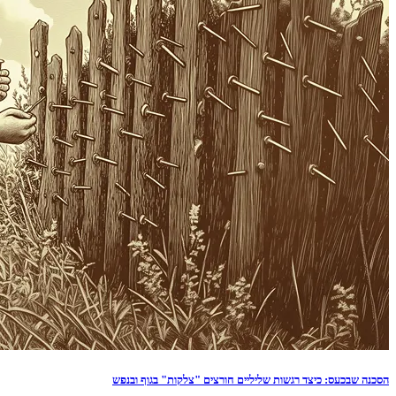
הסכנה שבכעס: כיצד רגשות שליליים חורצים "צלקות" בגוף ובנפש