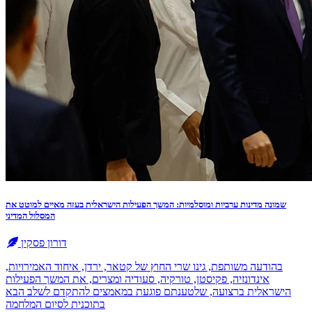
שמונה מדינות ערביות ומוסלמיות: המשך הפעילות הישראלית בעזה מאיים למוטט את
המסלול המדיני
דורון פסקין
בהודעה משותפת, גינו שרי החוץ של קטאר, ירדן, איחוד האמירויות,
אינדונזיה, פקיסטן, טורקיה, סעודיה ומצרים, את המשך הפעילות
הישראלית ברצועה, שלטענתם פוגעת במאמצים להתקדם לשלב הבא
בתוכנית לסיום המלחמה