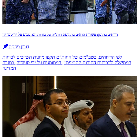
דיווחים בתימן: עשרות הרוגים בתקיפה חות'ית על כוחות הנתמכים על ידי סעודיה
דורון פסקין
לפי הדיווחים, כטב"מים של החות'ים תקפו מחנות השייכים לכוחות
הממשלה ול"כוחות החירום התימנים", הממומנים על ידי סעודיה, במזרח
המדינה