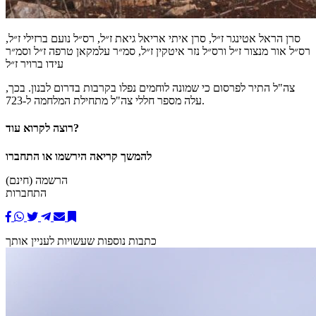
סרן הראל אטינגר ז״ל, סרן איתי אריאל גיאת ז״ל, רס״ל נועם ברזילי ז״ל,
רס״ל אור מנצור ז״ל ורס״ל נזר איטקין ז״ל, סמ״ר עלמקאן טרפה ז״ל וסמ״ר
עידו ברויר ז״ל
צה"ל התיר לפרסום כי שמונה לוחמים נפלו בקרבות בדרום לבנון. בכך,
עלה מספר חללי צה"ל מתחילת המלחמה ל-723.
רוצה לקרוא עוד?
להמשך קריאה הירשמו או התחברו
הרשמה (חינם)
התחברות
כתבות נוספות שעשויות לעניין אותך