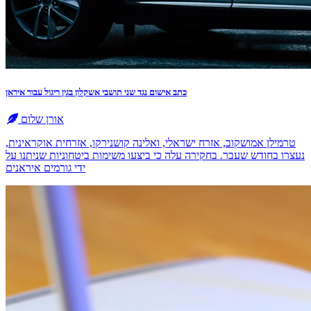
כתב אישום נגד שני תושבי אשקלון בגין ריגול עבור איראן
אורן שלום
טרמילן אמושקוב, אזרח ישראלי, ואלינה קושנירקו, אזרחית אוקראינית,
נעצרו בחודש שעבר. בחקירה עלה כי ביצעו משימות ביטחוניות שניתנו על
ידי גורמים איראנים