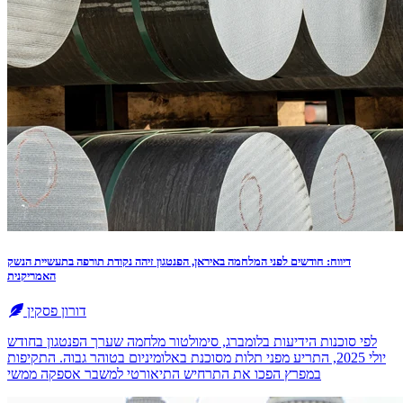
דיווח: חודשים לפני המלחמה באיראן, הפנטגון זיהה נקודת תורפה בתעשיית הנשק
האמריקנית
דורון פסקין
לפי סוכנות הידיעות בלומברג, סימולטור מלחמה שערך הפנטגון בחודש
יולי 2025, התריע מפני תלות מסוכנת באלומיניום בטוהר גבוה. התקיפות
במפרץ הפכו את התרחיש התיאורטי למשבר אספקה ממשי