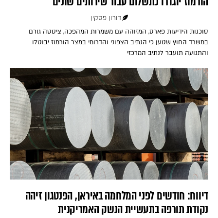
הורמוז יוגדרו כתשלום עבור שירותים שונים
דורון פסקין
סוכנות הידיעות פארס, המזוהה עם משמרות המהפכה, ציטטה גורם
במשרד החוץ שטען כי הנתיב הצפוני והדרומי במצר הורמוז יבוטלו
והתנועה תועבר לנתיב המרכזי
דיווח: חודשים לפני המלחמה באיראן, הפנטגון זיהה
נקודת תורפה בתעשיית הנשק האמריקנית