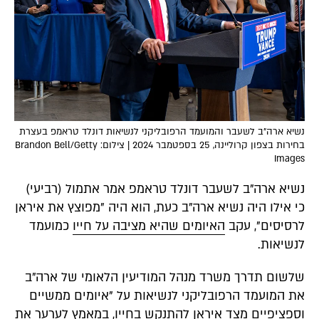
נשיא ארה"ב לשעבר והמועמד הרפובליקני לנשיאות דונלד טראמפ בעצרת
בחירות בצפון קרוליינה, 25 בספטמבר 2024 | צילום: Brandon Bell/Getty
Images
נשיא ארה"ב לשעבר דונלד טראמפ אמר אתמול (רביעי)
כי אילו היה נשיא ארה"ב כעת, הוא היה "מפוצץ את איראן
לרסיסים", עקב
האיומים שהיא מציבה על חייו
כמועמד
לנשיאות.
שלשום תדרך משרד מנהל המודיעין הלאומי של ארה"ב
את המועמד הרפובליקני לנשיאות על "איומים ממשיים
וספציפיים מצד איראן להתנקש בחייו, במאמץ לערער את