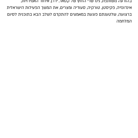
בהודעה משותפת, גינו שרי החוץ של קטאר, ירדן, איחוד האמירויות,
אינדונזיה, פקיסטן, טורקיה, סעודיה ומצרים, את המשך הפעילות הישראלית
ברצועה, שלטענתם פוגעת במאמצים להתקדם לשלב הבא בתוכנית לסיום
המלחמה