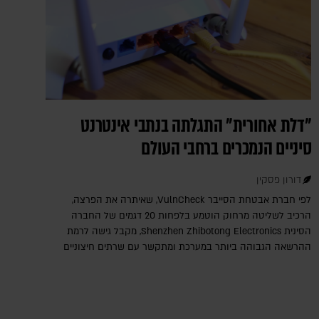
"דלת אחורית" התגלתה בנתבי אינטרנט
סיניים הנמכרים ברחבי העולם
דורון פסקין
לפי חברת אבטחת הסייבר VulnCheck‎, שאיתרה את הפרצה,
הרכיב לשליטה מרחוק הוטמע בלפחות 20 דגמים של החברה
הסינית Shenzhen Zhibotong Electronics‎, מקבל גישה לרמת
ההרשאה הגבוהה ביותר במערכת ומתקשר עם שרתים חיצוניים