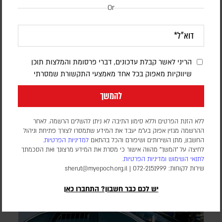
Or
דיווח: חודשים לפני המלחמה באיראן,
הפנטגון זיהה נקודת תורפה בתעשיית הנשק
הריני לאשר קבלת עדכונים, דברי פרסומת והמלצות תוכן
שיווקיות מאפוק בכל אחד מאמצעי התקשורת שמסרתי
האמריקנית
להמשך
דורון פסקין
לפי סוכנות הידיעות בלומברג, סימולטור מלחמה שערך הפנטגון
ללא הזנת הפרטים וללא סימון התיבה לא ניתן להשלים הרשמה. לאחר
בחודש יולי 2025, התריע מפני תלות מסוכנת באלומיניום בטוהר
ההרשמה מגזין אפוק בע״מ יעבד את המידע שתמסרו לצורך פתיחת וניהול
גבוה. התקיפות במפרץ הפכו את התרחיש התיאורטי למשבר
החשבון, מתן השירותים ושיפורם והכל בהתאם
למדיניות הפרטיות.
לחיצה על "המשך" מהווה אישור כי מסרת את המידע מרצונך ואת הסכמתך
אספקה ממשי
לתנאי השימוש
ומדיניות הפרטיות
.
שירות לקוחות: 072-2151999 |
sherut@myepoch.org.il
יש לכם כבר חשבון? התחברו כאן