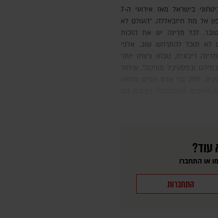
ן אל מול חיזבאללה. "העולם לא
ם מהזוועות של ה-7 באוקטובר. לכל מדינה יש את הזכות
 לא תוכל להתרחש שוב. אלפי
נה ריבונית, טבחו ורצחו יותר
לל 46 אמריקנים, בבתיהם ובפסטיבל מוזיקה", שיחזר
הנשיא. "מעשים מתועבים של אלימות מינית. 250 בני אדם חפים מפשע
ם חטופים, השתתפתי בצערם. הם
 עוד?
ו או התחברו
התחברות