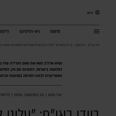
כניסה
חדשות
גיאו-פוליטיקה
פילוסו
דף הבית
»
חדשות
»
ביידן באו"ם: "עלינו להבטיח שאיראן לעולם לא תשיג נש
נשיא ארה"ב נשא את נאום הפרידה שלו בע
למלחמה בישראל, לתחרות עם סין, למלחמ
האמריקנית לבצע רפורמה במועצת הביטח
חדשות
יובל גומא
|
24 בספטמבר 2024
|