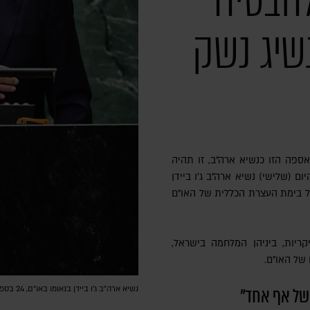
להבטיח
שיג נשק
אספה הזו כנשיא ארה"ב, זו תהיה
ם (שלישי) נשיא ארה"ב ג'ו ביידן
 בימת העצרת הכללית של האו"ם
קריות, ביניהן המלחמה בישראל,
 של האו"ם.
של אף אחד"
נשיא ארה"ב ג'ו ביידן בנאומו באו"ם, 24 בספטמבר 2024 | צילום: Michael M. Santiago/Getty Images