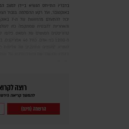
בדבריו התייחס הנשיא ביידן למצב הביטחוני בישראל מאז אירועי ה-7
באוקטובר, ועל רקע ההסלמה בגבול הצפו
יכול להתעל
והאחריות להבטיח שמתקפה כזו לעולם
טרוריסטים חמושים של חמאס פלשו למדי
מ-1,200 בני אדם, כו
נחטפו. נפגשתי עם משפחותיהם של אות
עוברים גיהינום".
רוצה לקרוא
להמשך קריאה הירשמ
הרשמה (חינם)