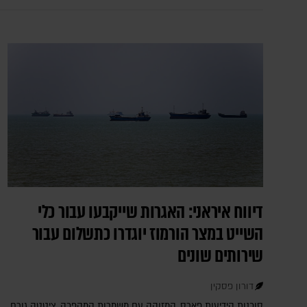
דיווח איראני: האגרות שייקבעו עבור כלי
השייט במצר הורמוז יוגדרו כתשלום עבור
שירותים שונים
דורון פסקין
סוכנות הידיעות פארס, המזוהה עם משמרות המהפכה, ציטטה גורם