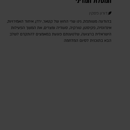
המסלול המדיני
דורון פסקין
בהודעה משותפת, גינו שרי החוץ של קטאר, ירדן, איחוד האמירויות,
אינדונזיה, פקיסטן, טורקיה, סעודיה ומצרים, את המשך הפעילות
הישראלית ברצועה, שלטענתם פוגעת במאמצים להתקדם לשלב
הבא בתוכנית לסיום המלחמה