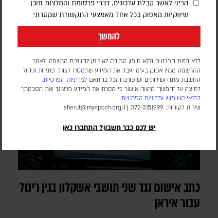
הריני לאשר קבלת עדכונים, דברי פרסומת והמלצות תוכן
בחודש יולי 2025, התריע מפני תלות מסוכנת באלומיניום בטוהר
שיווקיות מאפוק בכל אחד מאמצעי התקשורת שמסרתי
גבוה. התקיפות במפרץ הפכו את התרחיש התיאורטי למשבר
אספקה ממשי
להמשך
ללא הזנת הפרטים וללא סימון התיבה לא ניתן להשלים הרשמה. לאחר
ההרשמה מגזין אפוק בע״מ יעבד את המידע שתמסרו לצורך פתיחת וניהול
החשבון, מתן השירותים ושיפורם והכל בהתאם
למדיניות הפרטיות.
לחיצה על "המשך" מהווה אישור כי מסרת את המידע מרצונך ואת הסכמתך
לתנאי השימוש
ומדיניות הפרטיות
.
שירות לקוחות: 072-2151999 |
sherut@myepoch.org.il
יש לכם כבר חשבון? התחברו כאן
כתב אישום נגד שני תושבי אשקלון בגין ריגול
עבור איראן