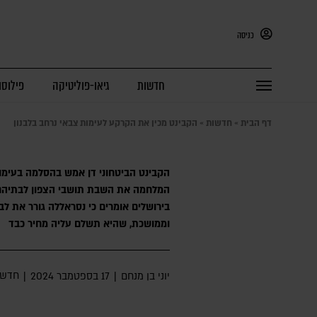
כניסה
חדשות
גיאו-פוליטיקה
פילוסו
דף הבית
»
חדשות
»
הקבינט מכין את הקרקע לעימות צבאי נרחב בלבנון
הקבינט הביטחוני דן אמש בהסלמה בעימו
המלחמה את השבת תושבי הצפון לבתיהם ב
בירושלים אומרים כי נסראללה גורר את ל
וממושכת, שהיא תשלם עליה מחיר כבד
חדשו
יוני בן מנחם
|
17 בספטמבר 2024
|