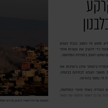
רקע
בנון
ון מסווג על המצב בגבול הצפון
עול כדי להשיב את עשרות אלפי
ם נאלצו לעזוב בתחילת המלחמה.
יני-ביטחוני עדכן בישיבתו את
 תושבי הצפון לבתיהם בבטחה.
זו", נמסר בהודעה.
יר על כך לאחר חיסולו של פואד
הפצצה של חיל האוויר בלבנון, 21 ביוני 2024 | צילום: RABIH DAHER/AFP via Getty Images