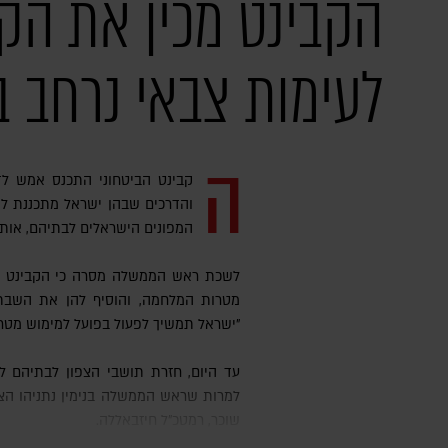
הקבינט מכין את הק
לעימות צבאי נרחב בל
ה
קבינט הביטחוני התכנס אמש לדי
והדרכים שבהן ישראל מתכננת לפ
המפונים הישראלים לבתיהם, אות
לשכת ראש הממשלה מסרה כי הקבינט המד
מטרות המלחמה, והוסיף להן את השבת
"ישראל תמשיך לפעול בפועל למימוש מטרה 
עד היום, חזרת תושבי הצפון לבתיהם לא הוגדרה כאחד מיעדי המלחמה,
למרות שראש הממשלה בנימין נתניהו הצה
שוכר, רמטכ"ל חיזבאללה.