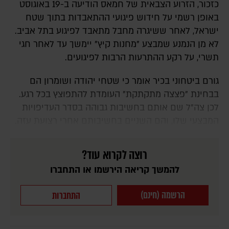
כזכור, הזרוע הצבאית של חמאס הודיעה ב-19 באוגוסט
באופן רשמי על חידוש פיגועי ההתאבדות בתוך שטח
ישראל, לאחר ששיגרה מחבל מתאבד לפיגוע בתל אביב.
לא מן הנמנע שמבצע "מחנות קיץ" יימשך עד לאחר חגי
תשרי, על רקע ההתרעות הרבות לפיגועים.
גורם ביטחוני בכיר אומר כי שטחי יהודה ושומרון הם
בבחינת "פצצה מתקתקת" העומדת להתפוצץ בכל רגע.
לכן צה"ל שם אותם בחשיבות גבוהה בסדר העדיפויות
המבצעי שלו, והם השניים בחשיבותם אחרי רצועת עזה.
רוצה לקרוא עוד?
להמשך קריאה הירשמו או התחברו
הרשמה (חינם)
התחברות