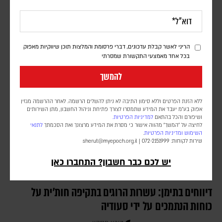
דורון פסקין
לפי סוכנות הידיעות בלומברג, סימולטור מלחמה שערך הפנטגון בחודש יולי
2025, התריע מפני תלות מסוכנת באלומיניום בטוהר גבוה. התקיפות
במפרץ הפכו את התרחיש התיאורטי למשבר אספקה ממשי
הריני לאשר קבלת עדכונים, דברי פרסומת והמלצות תוכן שיווקיות מאפוק
בכל אחד מאמצעי התקשורת שמסרתי
להמשך
ללא הזנת הפרטים וללא סימון התיבה לא ניתן להשלים הרשמה. לאחר ההרשמה מגזין
אפוק בע״מ יעבד את המידע שתמסרו לצורך פתיחת וניהול החשבון, מתן השירותים
ושיפורם והכל בהתאם
למדיניות הפרטיות.
לחיצה על "המשך" מהווה אישור כי מסרת את המידע מרצונך ואת הסכמתך
לתנאי
השימוש
ומדיניות הפרטיות
.
שירות לקוחות: 072-2151999 |
sherut@myepoch.org.il
יש לכם כבר חשבון? התחברו כאן
דיווחים בתימן: עשרות הרוגים בתקיפה חות'ית על
כוחות הנתמכים על ידי סעודיה