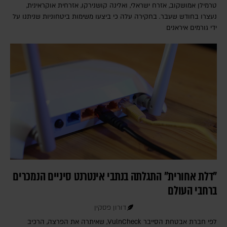
טרמילן אמושקוב, אזרח ישראלי, ואלינה קושנירקו, אזרחית אוקראינית,
נעצרו בחודש שעבר. בחקירה עלה כי ביצעו משימות ביטחוניות שניתנו על
ידי גורמים איראנים
"דלת אחורית" התגלתה בנתבי אינטרנט סיניים הנמכרים
ברחבי העולם
דורון פסקין
לפי חברת אבטחת הסייבר VulnCheck‎, שאיתרה את הפרצה, הרכיב