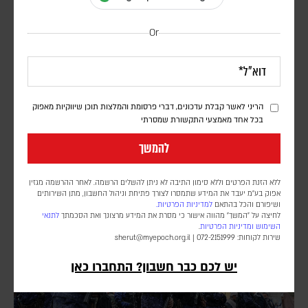
Or
דיווח: חודשים לפני המלחמה באיראן, הפנטגון זיהה
נקודת תורפה בתעשיית הנשק האמריקנית
דורון פסקין
הריני לאשר קבלת עדכונים, דברי פרסומת והמלצות תוכן שיווקיות מאפוק
לפי סוכנות הידיעות בלומברג, סימולטור מלחמה שערך הפנטגון בחודש יולי
בכל אחד מאמצעי התקשורת שמסרתי
2025, התריע מפני תלות מסוכנת באלומיניום בטוהר גבוה. התקיפות
להמשך
במפרץ הפכו את התרחיש התיאורטי למשבר אספקה ממשי
ללא הזנת הפרטים וללא סימון התיבה לא ניתן להשלים הרשמה. לאחר ההרשמה מגזין
אפוק בע״מ יעבד את המידע שתמסרו לצורך פתיחת וניהול החשבון, מתן השירותים
ושיפורם והכל בהתאם
למדיניות הפרטיות.
לחיצה על "המשך" מהווה אישור כי מסרת את המידע מרצונך ואת הסכמתך
לתנאי
השימוש
ומדיניות הפרטיות
.
שירות לקוחות: 072-2151999 |
sherut@myepoch.org.il
יש לכם כבר חשבון? התחברו כאן