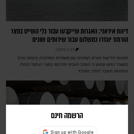
דיווח איראני: האגרות שייקבעו עבור כלי השייט במצר
הורמוז יוגדרו כתשלום עבור שירותים שונים
דורון פסקין
סוכנות הידיעות פארס, המזוהה עם משמרות המהפכה, ציטטה גורם
במשרד החוץ שטען כי הנתיב הצפוני והדרומי במצר הורמוז יבוטלו
והתנועה תועבר לנתיב המרכזי
הרשמה חינם