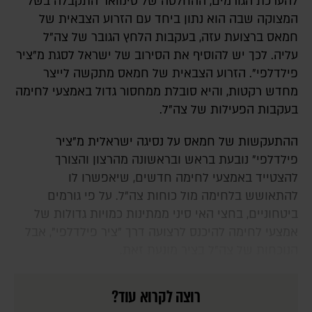
להערכת הגורמים, ההחלטה של סינוואר התקבלה בשל
המצוקה שבה הוא נתון ביחד עם הזרוע הצבאית של
חמאס ברצועת עזה, בעקבות הלחץ הגובר של צה"ל
עליה. לכך יש להוסיף את הסירוב של ישראל לסגת מ"ציר
פילדלפי". הזרוע הצבאית של חמאס מתקשה לייצר
מחדש רקטות, והיא סובלת ממחסור גדול באמצעי לחימה
בעקבות הפעילות של צה"ל.
ההתעקשות של חמאס על נסיגה ישראלית מ"ציר
פילדלפי" נובעת בראש ובראשונה מהרצון והצורך
להצטייד באמצעי לחימה חדשים, שיאפשרו לו
להתאושש בלחימה מול כוחות צה"ל. על פי גורמים
ביטחוניים, בחצי האי סיני ממתינות כמויות גדולות של
אמצעי לחימה להיכנס לרצועה דרך "ציר פילדלפי", אבל
הנוכחות של צה"ל בציר מונעת זאת.
רוצה לקרוא עוד?