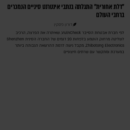
"דלת אחורית" התגלתה בנתבי אינטרנט סיניים הנמכרים
ברחבי העולם
דורון פסקין
לפי חברת אבטחת הסייבר VulnCheck‎, שאיתרה את הפרצה, הרכיב
לשליטה מרחוק הוטמע בלפחות 20 דגמים של החברה הסינית Shenzhen
Zhibotong Electronics‎, מקבל גישה לרמת ההרשאה הגבוהה ביותר
במערכת ומתקשר עם שרתים חיצוניים