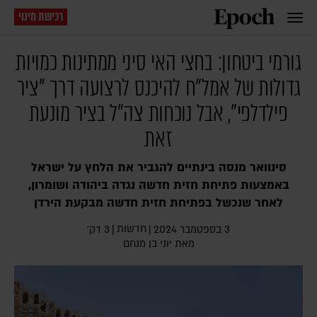
רכישת מינוי
גורמי ביטחון: בחצי האי סיני ממתינות כמויות
גדולות של אמל"ח להיכנס לרצועה דרך "ציר
פילדלפי", אבל נוכחות צה"ל בציר מונעת
זאת
סינוואר מנסה בינתיים להגביר את הלחץ על ישראל
באמצעות פתיחת חזית חדשה נגדה ביהודה ושומרון,
לאחר שנכשל בפתיחת חזית חדשה מבקעת הירדן
חדשות
3 בספטמבר 2024
|
|
3 דק׳
מאת
יוני בן מנחם