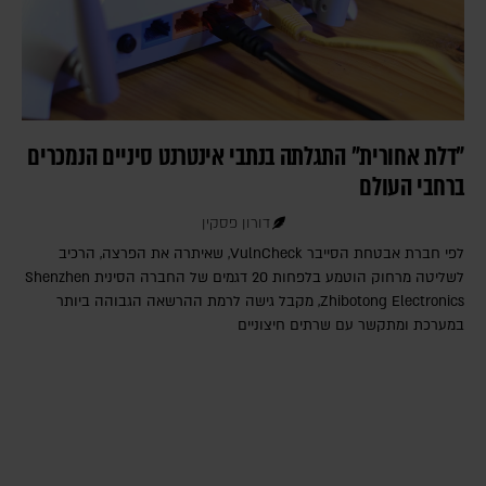
"דלת אחורית" התגלתה בנתבי אינטרנט סיניים הנמכרים
ברחבי העולם
דורון פסקין
לפי חברת אבטחת הסייבר VulnCheck‎, שאיתרה את הפרצה, הרכיב
לשליטה מרחוק הוטמע בלפחות 20 דגמים של החברה הסינית Shenzhen
Zhibotong Electronics‎, מקבל גישה לרמת ההרשאה הגבוהה ביותר
במערכת ומתקשר עם שרתים חיצוניים