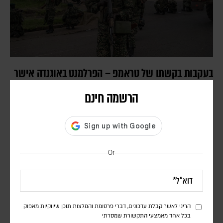
בעקבות בקשתו של טראמפ – הפרלמנט באוגנדה אישר
שליחת חיילים לרצועת עזה במסגרת כוח הייצוב
הרשמה חינם
הבין-לאומי
דורון פסקין
מספר החיילים ומועד פריסתם טרם פורסמו. הכוח הבין-לאומי עדיין לא
נפרס ברצועה, וממתין ליישום השלב השני וכניסת המנהלת הפלסטינית
Or
שאמורה לנהל את הרצועה
הריני לאשר קבלת עדכונים, דברי פרסומת והמלצות תוכן שיווקיות מאפוק
בכל אחד מאמצעי התקשורת שמסרתי