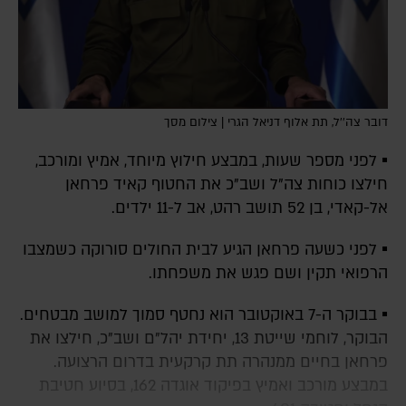
דובר צה''ל, תת אלוף דניאל הגרי | צילום מסך
▪️ לפני מספר שעות, במבצע חילוץ מיוחד, אמיץ ומורכב,
חילצו כוחות צה"ל ושב"כ את החטוף קאיד פרחאן
אל-קאדי, בן 52 תושב רהט, אב ל-11 ילדים.
▪️ לפני כשעה פרחאן הגיע לבית החולים סורוקה כשמצבו
הרפואי תקין ושם פגש את משפחתו.
▪️ בבוקר ה-7 באוקטובר הוא נחטף סמוך למושב מבטחים.
הבוקר, לוחמי שייטת 13, יחידת יהל"ם ושב"כ, חילצו את
פרחאן בחיים ממנהרה תת קרקעית בדרום הרצועה.
במבצע מורכב ואמיץ בפיקוד אוגדה 162, בסיוע חטיבת