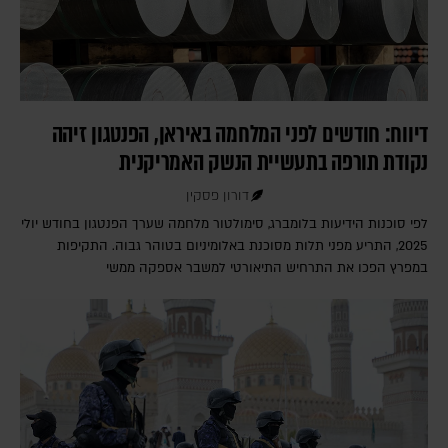
דיווח: חודשים לפני המלחמה באיראן, הפנטגון זיהה
נקודת תורפה בתעשיית הנשק האמריקנית
דורון פסקין
לפי סוכנות הידיעות בלומברג, סימולטור מלחמה שערך הפנטגון בחודש יולי
2025, התריע מפני תלות מסוכנת באלומיניום בטוהר גבוה. התקיפות
במפרץ הפכו את התרחיש התיאורטי למשבר אספקה ממשי