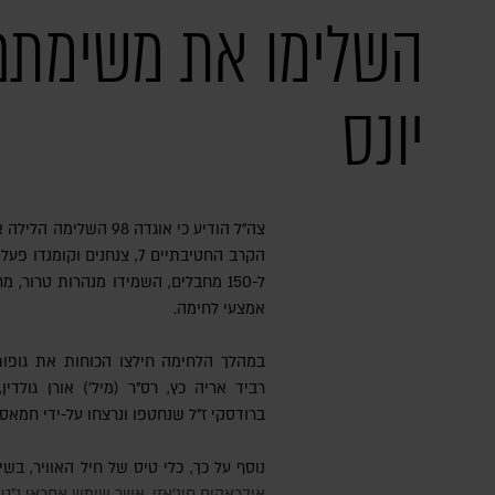
השלימו את משימתם
יונס
צה"ל הודיע כי אוגדה 98 השלימה הלילה את פעילותה באזור ח'אן יונס. צוותי
הקרב החטיבתיים 7, צנחנים 
ל-150 מחבלים, השמידו מנהרות טרור,
אמצעי לחימה.
במהלך הלחימה חילצו הכוחות את גופות 
רביד אריה כץ, רס"ר (מיל') אורן גולדי
ברודסקי ז"ל שנחטפו ונרצחו על-ידי חמאס במהלך ה-
נוסף על כך, כלי טיס של חיל האוויר, בשיתוף אוגדת עזה, חיסל את המחבל
איבראהים חיג׳אזי, אשר שימש אחראי נ״ט ב