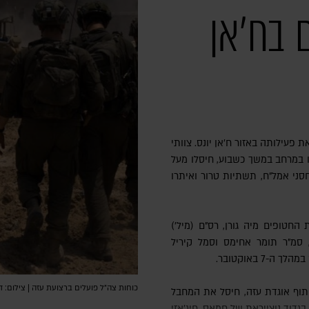
 בח'אן
וקומנדו פעלו במרחב במשך כשבוע, חיסלו מעל
 מחסני אמל"ח, תשתיות טרור ואיתרו
החטופים מיה גורן, רס"ם (מיל')
ן, סמ"ר תומר אחימס וסמל קיריל
7 באוקטובר.
כוחות צה"ל פועלים ברצועת עזה | צילום: ד
גדוד נוצייראת של חמאס. חיג'אזי