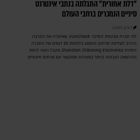
"דלת אחורית" התגלתה בנתבי אינטרנט
סיניים הנמכרים ברחבי העולם
דורון פסקין
לפי חברת אבטחת הסייבר VulnCheck‎, שאיתרה את הפרצה,
הרכיב לשליטה מרחוק הוטמע בלפחות 20 דגמים של החברה
הסינית Shenzhen Zhibotong Electronics‎, מקבל גישה לרמת
ההרשאה הגבוהה ביותר במערכת ומתקשר עם שרתים חיצוניים