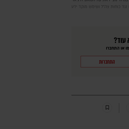
 נגד כוחות צה"ל ושימש מוקד ידע
 עוד?
ו או התחברו
התחברות