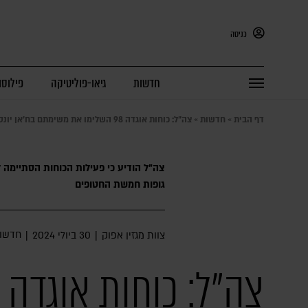
כניסה
חדשות
גיאו-פוליטיקה
פילוסו
דף הבית
»
חדשות
»
צה”ל: כוחות אוגדה 98 השלימו את משימתם בח’אן יונס
צה"ל הודיע כי פעילות הכוחות הסתיימה 
גופות חמשת החטופים
חדשו
צוות מגזין אפוק
|
30 ביולי 2024
|