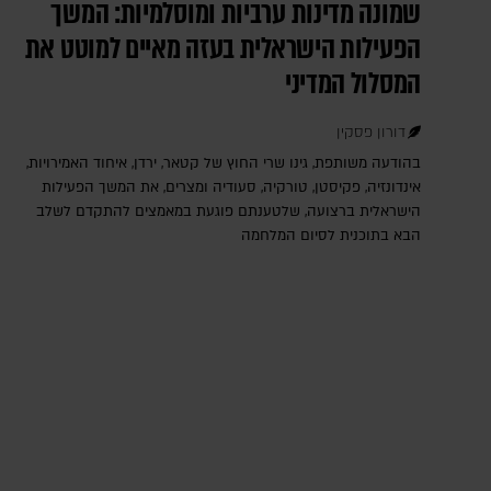
שמונה מדינות ערביות ומוסלמיות: המשך
הפעילות הישראלית בעזה מאיים למוטט את
המסלול המדיני
דורון פסקין
בהודעה משותפת, גינו שרי החוץ של קטאר, ירדן, איחוד האמירויות,
אינדונזיה, פקיסטן, טורקיה, סעודיה ומצרים, את המשך הפעילות
הישראלית ברצועה, שלטענתם פוגעת במאמצים להתקדם לשלב
הבא בתוכנית לסיום המלחמה