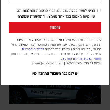
האמריקנית
הריני לאשר קבלת עדכונים, דברי פרסומת והמלצות תוכן
דורון פסקין
שיווקיות מאפוק בכל אחד מאמצעי התקשורת שמסרתי
לפי סוכנות הידיעות בלומברג, סימולטור מלחמה שערך הפנטגון
בחודש יולי 2025, התריע מפני תלות מסוכנת באלומיניום בטוהר
להמשך
גבוה. התקיפות במפרץ הפכו את התרחיש התיאורטי למשבר
אספקה ממשי
ללא הזנת הפרטים וללא סימון התיבה לא ניתן להשלים הרשמה. לאחר
ההרשמה מגזין אפוק בע״מ יעבד את המידע שתמסרו לצורך פתיחת וניהול
החשבון, מתן השירותים ושיפורם והכל בהתאם
למדיניות הפרטיות.
לחיצה על "המשך" מהווה אישור כי מסרת את המידע מרצונך ואת הסכמתך
לתנאי השימוש
ומדיניות הפרטיות
.
שירות לקוחות: 072-2151999 |
sherut@myepoch.org.il
יש לכם כבר חשבון? התחברו כאן