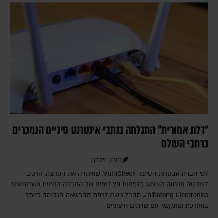
"דלת אחורית" התגלתה בנתבי אינטרנט סיניים הנמכרים
ברחבי העולם
דורון פסקין
לפי חברת אבטחת הסייבר VulnCheck‎, שאיתרה את הפרצה, הרכיב
לשליטה מרחוק הוטמע בלפחות 20 דגמים של החברה הסינית Shenzhen
Zhibotong Electronics‎, מקבל גישה לרמת ההרשאה הגבוהה ביותר
במערכת ומתקשר עם שרתים חיצוניים