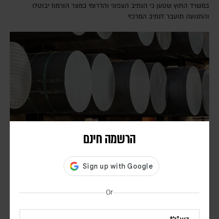
במשרד החוץ שטען כי הנתיב הצפוני והדרומי במצר הורמוז יבוטלו
והתנועה תועבר לנתיב המרכזי
הרשמה חינם
דיווח: חודשים לפני המלחמה באיראן, הפנטגון זיהה
נקודת תורפה בתעשיית הנשק האמריקנית
דורון פסקין
Or
לפי סוכנות הידיעות בלומברג, סימולטור מלחמה שערך הפנטגון בחודש יולי
2025, התריע מפני תלות מסוכנת באלומיניום בטוהר גבוה. התקיפות