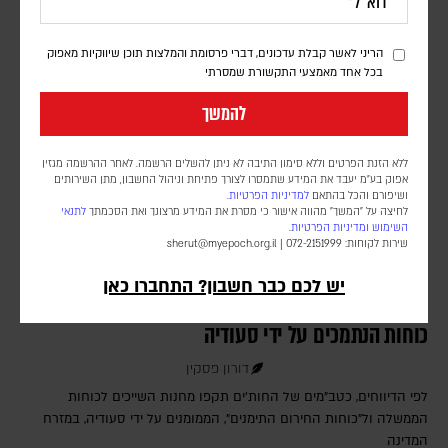
במפרץ הפכו את התרחיש התיאורטי למשבר אספקה ממשי
הריני לאשר קבלת עדכונים, דברי פרסומת והמלצות תוכן שיווקיות מאפוק
בכל אחד מאמצעי התקשורת שמסרתי
להמשך
ללא הזנת הפרטים וללא סימון התיבה לא ניתן להשלים הרשמה. לאחר ההרשמה מגזין
אפוק בע״מ יעבד את המידע שתמסרו לצורך פתיחת וניהול החשבון, מתן השירותים
ושיפורם והכל בהתאם
למדיניות הפרטיות.
לחיצה על "המשך" מהווה אישור כי מסרת את המידע מרצונך ואת הסכמתך
לתנאי
השימוש
ומדיניות הפרטיות
.
שירות לקוחות: 072-2151999 |
sherut@myepoch.org.il
יש לכם כבר חשבון? התחברו כאן
דיווחים בתימן: עשרות הרוגים בתקיפה חות'ית על
כוחות הנתמכים על ידי סעודיה
דורון פסקין
לפי הדיווחים, כטב"מים של החות'ים תקפו מחנות השייכים לכוחות
הממשלה ול"כוחות החירום התימנים", הממומנים על ידי סעודיה, במזרח
המדינה