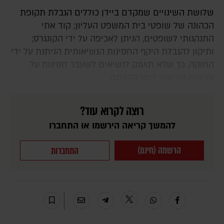
שלושת השינויים שמקדם ביידן כוללים הגבלת תקופת
הכהונה של שופטי בית המשפט העליון; קוד אתי
התנהגותי לשופטים, הניתן לאכיפה על ידי הקונגרס;
ותיקון להגבלת היקף החסינות הנשיאותית הניתנת על ידי
החוקה, כך שלא תוענק לנשיאים לשעבר חסינות על
עבירות שבוצעו בזמן כהונתם.
רוצה לקרוא עוד?
להמשך קריאה הירשמו או התחברו
הרשמה (חינם)
התחברות