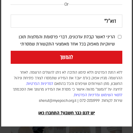
Or
דיווחים: סעודיה, טורקיה ופקיסטן יחתמו
הריני לאשר קבלת עדכונים, דברי פרסומת והמלצות תוכן
היום על הסכם הגנה משותף
שיווקיות מאפוק בכל אחד מאמצעי התקשורת שמסרתי
דורון פסקין
להמשך
לפי דיווחים במספר סוכנויות ידיעות, ההסכם צפוי להיחתם בג'דה
במפגש בין מנהיגי שלוש המדינות. גורם שצוטט בסוכנות הידיעות
ללא הזנת הפרטים וללא סימון התיבה לא ניתן להשלים הרשמה. לאחר
AFP טען כי המגעים בנושא נמשכו זמן רב, אך ההתפתחויות
ההרשמה מגזין אפוק בע״מ יעבד את המידע שתמסרו לצורך פתיחת וניהול
האחרונות באזור האיצו אותם. בשלב זה, לא פורסמו פרטים על תוכן
החשבון, מתן השירותים ושיפורם והכל בהתאם
למדיניות הפרטיות.
ההסכם
לחיצה על "המשך" מהווה אישור כי מסרת את המידע מרצונך ואת הסכמתך
לתנאי השימוש
ומדיניות הפרטיות
.
שירות לקוחות: 072-2151999 |
sherut@myepoch.org.il
יש לכם כבר חשבון? התחברו כאן