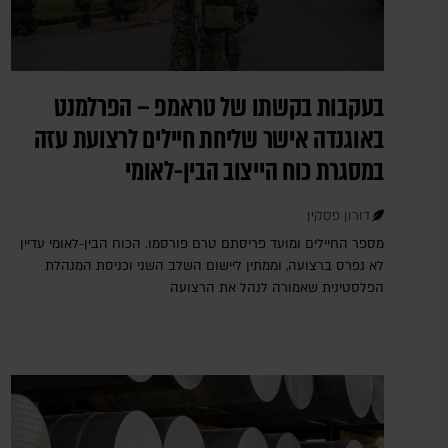
בעקבות בקשתו של טראמפ – הפרלמנט
באוגנדה אישר שליחת חיילים לרצועת עזה
במסגרת כוח הייצוב הבין-לאומי
דורון פסקין
מספר החיילים ומועד פריסתם טרם פורסמו. הכוח הבין-לאומי עדיין
לא נפרס ברצועה, וממתין ליישום השלב השני וכניסת המנהלת
הפלסטינית שאמורה לנהל את הרצועה