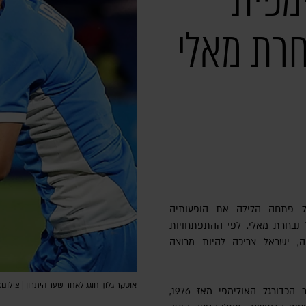
מפית
חרת מאלי
ל פתחה הלילה את הופעותיה
יאדה בפריז בתיקו 1-1 מול נבחרת מאלי. לפי ההתפתחויות
, ישראל צריכה להיות מרוצה
אוסקר גלוך חוגג לאחר שער היתרון | צילום: arl Recine/Getty Images
ישראל, שזו הופעתה הראשונה בטורניר הכדורגל האולימפי מאז 1976,