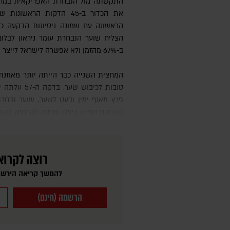
התקשתה מול הנבחרת האפריקאית במחצי
את הכדור ב-45 הדקות הרא
הראשונה עם שמונה ניסיונות הבקעה כו
הצליח שוער הנבחרת עומר ניראון לבלו
ב-67% מהזמן ולא אפשרה לישראל לייצר הזדמנויות ממשיות בהתקפה.
המחצית השנייה כבר הייתה יותר מאוזנת וישראל הגיעה למספר הזדמנויות
טובות לכיבוש
פרץ מאגף ימין ובעט לשער, שוער נבחרת
לנבחרת חמידו דיאלו שניסה להרחיק, כבש
רוצה לקרוא
להמשך קריאה הירשמ
הרשמה (חינם)