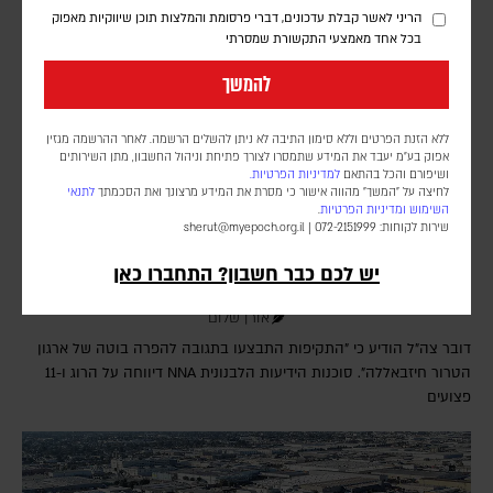
הריני לאשר קבלת עדכונים, דברי פרסומת והמלצות תוכן שיווקיות מאפוק
בכל אחד מאמצעי התקשורת שמסרתי
להמשך
ללא הזנת הפרטים וללא סימון התיבה לא ניתן להשלים הרשמה. לאחר ההרשמה מגזין
אפוק בע״מ יעבד את המידע שתמסרו לצורך פתיחת וניהול החשבון, מתן השירותים
ושיפורם והכל בהתאם
למדיניות הפרטיות.
לחיצה על "המשך" מהווה אישור כי מסרת את המידע מרצונך ואת הסכמתך
לתנאי
השימוש
ומדיניות הפרטיות
.
שירות לקוחות: 072-2151999 |
sherut@myepoch.org.il
חיזבאללה הפר את הפסקת האש; צה"ל תקף בדרום
יש לכם כבר חשבון? התחברו כאן
לבנון
אורן שלום
דובר צה"ל הודיע כי "התקיפות התבצעו בתגובה להפרה בוטה של ארגון
הטרור חיזבאללה". סוכנות הידיעות הלבנונית NNA דיווחה על הרוג ו-11
פצועים