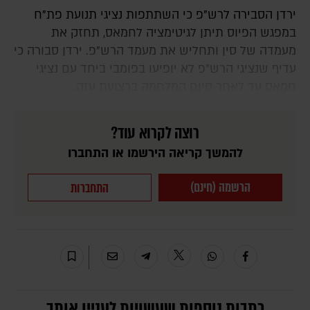
ירדן הסבירה לרש"פ כי השתתפות נציגי תנועת פת"ח
במפגש הפיוס תיתן לגיטימציה לחמאס, תחזק את
מעמדה של סין ותחליש את מעמד הרש"פ. ירדן סבורה כי
עדיף שנציגי הרש"פ לא יופיעו בפומבי ביחד עם נציגי
חמאס עד לאחר סיום המלחמה ברצועת עזה.
רוצה לקרוא עוד?
להמשך קריאה הירשמו או התחברו
הרשמה (חינם)
התחברות
כתבות נוספות שעשויות לעניין אותך