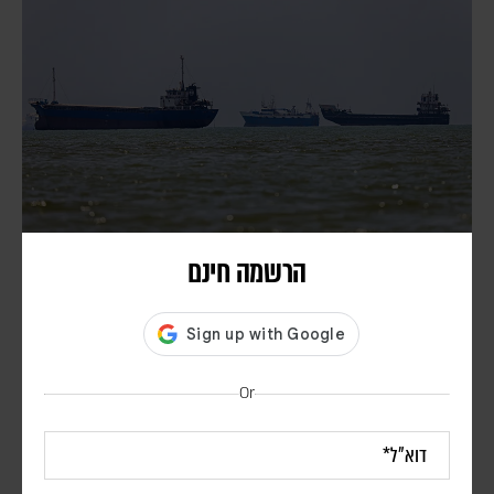
הרשמה חינם
איראן: ההבנות עם עומאן על נתיב שיט חדש קרובות
לסיכום – אך לא בטוח שהמצר ייפתח
דורון פסקין
סגן שר החוץ האיראני אמר כי ההבנות כוללות את מפת נתיבי הכניסה
Or
והיציאה למצר, הקמת מרכז תיאום משותף לאיראן ולעומאן וקבלת מידע
מכלי שיט שירצו לעבור במצר