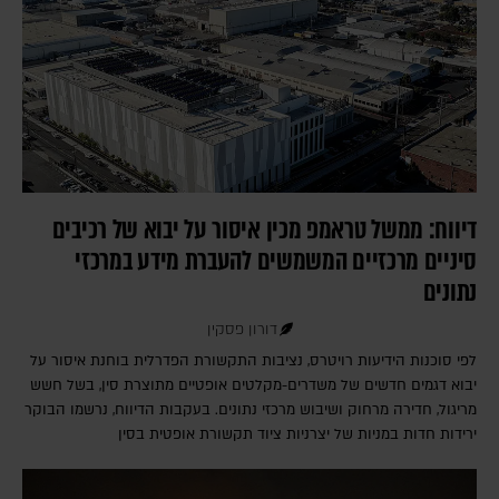
דיווח: ממשל טראמפ מכין איסור על יבוא של רכיבים
סיניים מרכזיים המשמשים להעברת מידע במרכזי
נתונים
דורון פסקין
לפי סוכנות הידיעות רויטרס, נציבות התקשורת הפדרלית בוחנת איסור על
יבוא דגמים חדשים של משדרים-מקלטים אופטיים מתוצרת סין, בשל חשש
מריגול, חדירה מרחוק ושיבוש מרכזי נתונים. בעקבות הדיווח, נרשמו הבוקר
ירידות חדות במניות של יצרניות ציוד תקשורת אופטית בסין