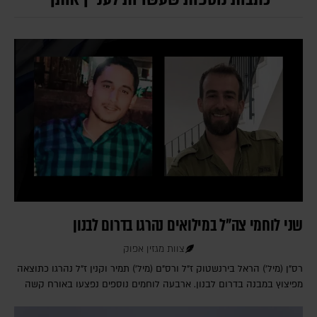
שני לוחמי צה"ל במילואים נהרגו בדרום לבנון
צוות מגזין אפוק
רס"ן (מיל') הראל בירנשטוק ז"ל ורס"ם (מיל') תמיר וקנין ז"ל נהרגו כתוצאה
מפיצוץ במבנה בדרום לבנון. ארבעה לוחמים נוספים נפצעו באורח קשה