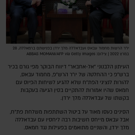
יו"ר הרשות מחמוד עבאס ועבדאללה מלך ירדן בפגישתם ברמאללה, 28
במרץ 2022 | צילום: ABBAS MOMANI/AFP via Getty Images
העיתון הלבנוני "אל-אחבאר" דיווח הבוקר מפי גורם בכיר
ברש"פ כי ההחלטה של יו"ר הרש"פ, מחמוד עבאס,
להורות לנציגי הפת"ח שלא להגיע לשיחות הפיוס עם
חמאס שהיו אמורות להתקיים בסין הגיעה בעקבות
בקשתו של עבדאללה מלך ירדן.
הסינים כעסו מאוד על ביטול השתתפות משלחת פת"ח,
אבל עבאס מייחס חשיבות רבה ליחסיו עם עבדאללה
מלך ירדן, והשניים מתואמים בפעילות נגד חמאס.