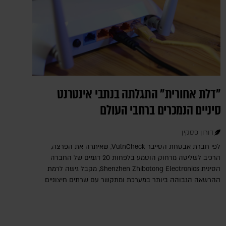
"דלת אחורית" התגלתה בנתבי אינטרנט
סיניים הנמכרים ברחבי העולם
דורון פסקין
לפי חברת אבטחת הסייבר VulnCheck‎, שאיתרה את הפרצה,
הרכיב לשליטה מרחוק הוטמע בלפחות 20 דגמים של החברה
הסינית Shenzhen Zhibotong Electronics‎, מקבל גישה לרמת
ההרשאה הגבוהה ביותר במערכת ומתקשר עם שרתים חיצוניים