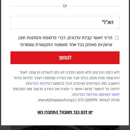
Or
דיווח: חודשים לפני המלחמה באיראן,
הריני לאשר קבלת עדכונים, דברי פרסומת והמלצות תוכן
הפנטגון זיהה נקודת תורפה בתעשיית הנשק
שיווקיות מאפוק בכל אחד מאמצעי התקשורת שמסרתי
האמריקנית
להמשך
דורון פסקין
לפי סוכנות הידיעות בלומברג, סימולטור מלחמה שערך הפנטגון
ללא הזנת הפרטים וללא סימון התיבה לא ניתן להשלים הרשמה. לאחר
בחודש יולי 2025, התריע מפני תלות מסוכנת באלומיניום בטוהר
ההרשמה מגזין אפוק בע״מ יעבד את המידע שתמסרו לצורך פתיחת וניהול
החשבון, מתן השירותים ושיפורם והכל בהתאם
למדיניות הפרטיות.
גבוה. התקיפות במפרץ הפכו את התרחיש התיאורטי למשבר
לחיצה על "המשך" מהווה אישור כי מסרת את המידע מרצונך ואת הסכמתך
אספקה ממשי
לתנאי השימוש
ומדיניות הפרטיות
.
שירות לקוחות: 072-2151999 |
sherut@myepoch.org.il
יש לכם כבר חשבון? התחברו כאן