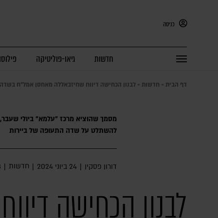
כניסה
חדשות
גיאו-פוליטיקה
פילוסו
דף הבית
»
חדשות
»
לבנון הכחישה דיווח שחיזבאללה מאחסן אמל”ח בשדה
מסמך שהוציא מרכז "עלמא" ביולי שעבר,
להשתלט על שדה התעופה של ביירות
חדשות
דורון פסקין
|
24 ביוני 2024
|
|
3 
לבנון הכחישה דיווח