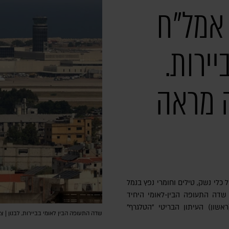
אמל"ח
ירות.
 מראה
 כלי נשק, טילים וחומרי נפץ בנמל
 שדה התעופה הבין-לאומי היחיד
אשון) העיתון הבריטי "הטלגרף"
שדה התעופה הבין לאומי בביירות, לבנון | צילום: RO/AFP via Getty Images