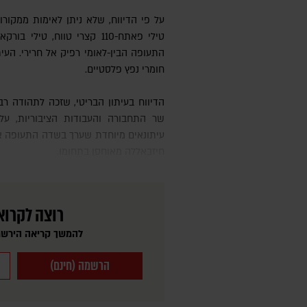
על פי הדיווח, שלא ניתן לאימות ממקורו
טילי פאתח-110 קצרי טווח, טיל
התעופה הבין-לאומי רפיק אל חרירי. העי
חומרי נפץ פלסטיים.
הדיווח בעיתון הבריטי, שזכה לתהודה רבה, אילץ את ממשלת לבנון להגיב.
שר התחבורה והעבודות הציבוריות, על
עיתונאים מיוחדת שערך בשדה התעופה א
חיזבאללה מאוחסן בתחומו.
רוצה לקרוא
להמשך קריאה הירשמ
הרשמה (חינם)