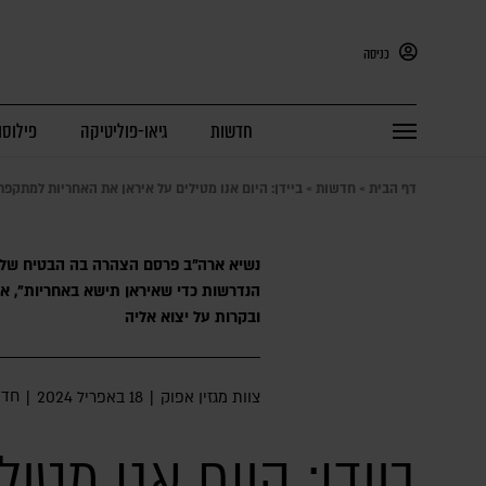
כניסה
חדשות
גיאו-פוליטיקה
פילוסו
דף הבית
»
חדשות
»
ביידן: היום אנו מטילים על איראן את האחריות למתקפ
נשיא ארה"ב פרסם הצהרה בה הבטיח שלא
הנדרשות כדי שאיראן תישא באחריות", אך
ובקרות על יצוא אליה
חדש
צוות מגזין אפוק
|
18 באפריל 2024
|