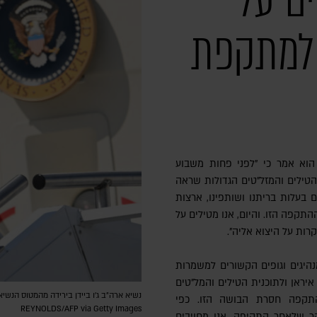
ים על
 למתקפת
הוא אמר כי "לפני פחות משבוע
ילים והמזל"טים הגדולות שראה
 בעלות בריתנו ושותפינו, ארצות
תקפה הזו. והיום, אנו מטילים על
רות על היצוא אליה".
מנהיגים וגופים הקשורים למשמרות
ראן ולתוכנית הטילים והמל"טים
קפה חסרת הבושה הזו. כפי
REYNOLDS/AFP via Getty Images
ם עמיתיי מנהיגי ה-G7 בבוקר שלאחר התקיפה, אנו מחויבים