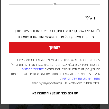
Or
חיזבאללה הפר את הפסקת האש; צה"ל תקף
בדרום לבנון
הריני לאשר קבלת עדכונים, דברי פרסומת והמלצות תוכן
שיווקיות מאפוק בכל אחד מאמצעי התקשורת שמסרתי
אורן שלום
להמשך
דובר צה"ל הודיע כי "התקיפות התבצעו בתגובה להפרה בוטה של
ארגון הטרור חיזבאללה". סוכנות הידיעות הלבנונית NNA דיווחה על
ללא הזנת הפרטים וללא סימון התיבה לא ניתן להשלים הרשמה. לאחר
הרוג ו-11 פצועים
ההרשמה מגזין אפוק בע״מ יעבד את המידע שתמסרו לצורך פתיחת וניהול
החשבון, מתן השירותים ושיפורם והכל בהתאם
למדיניות הפרטיות.
לחיצה על "המשך" מהווה אישור כי מסרת את המידע מרצונך ואת הסכמתך
לתנאי השימוש
ומדיניות הפרטיות
.
שירות לקוחות: 072-2151999 |
sherut@myepoch.org.il
יש לכם כבר חשבון? התחברו כאן