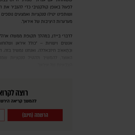
לפעול באופן קולקטיבי כדי להגביר את הל
ושותפינו יטילו סנקציות ואמצעים נוספים 
מערערות היציבות של איראן".
לדברי ביידן, במהלך תקופת ממשלו ארה"ב הטילה סנקציות על יותר מ-600
אנשים וישויות – "כולל איראן ושלוחו
וכַּתָאאִ'בּ חיזבאללה. ואנחנו נמשיך בזה
האוצר, להמשיך ולהטיל סנקציות שמד
הצבאיות של איראן".
רוצה לקרוא
להמשך קריאה הירשמ
הרשמה (חינם)