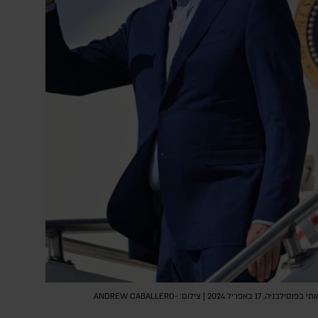
נשיא ארה"ב ג'ו ביידן בירידה מהמטוס הנשיאותי בפנסילבניה, 17 באפריל 2024 | צילום: ANDREW CABALLERO-