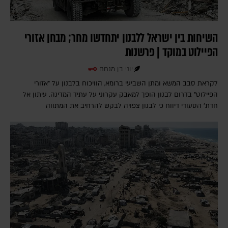
השיחות בין ישראל ללבנון יתחדשו מחר; מבחן אזורי
הפיילוט במוקד | פרשנות
יוני בן מנחם
לקראת סבב המשא ומתן השביעי ברומא, הוויכוח בלבנון על "אזורי
הפיילוט" בדרום לבנון הופך למאבק עקרוני על עתיד המדינה. עיתון אל
חדת' הסעודי דיווח כי לבנון צפויה לבקש להרחיב את המתווה