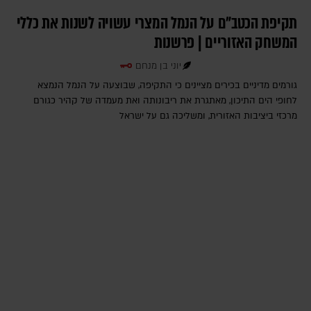
תקיפת הכטב"ם על הנמל המצרי עשויה לשנות את כללי
המשחק האזוריים | פרשנות
יוני בן מנחם
גורמים מדיניים בכירים מציינים כי התקיפה, שבוצעה על הנמל הנמצא
לחופי הים התיכון, מאתגרת את ריבונותה ואת מעמדה של קהיר כגורם
מרכזי ביציבות האזורית, ומשליכה גם על ישראל