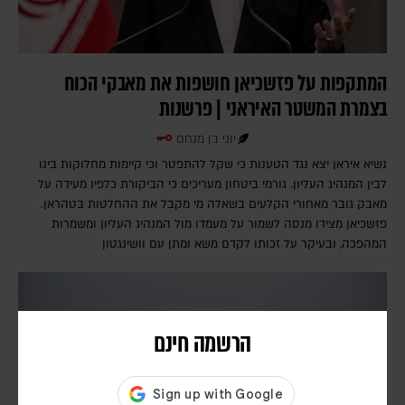
המתקפות על פזשכיאן חושפות את מאבקי הכוח
בצמרת המשטר האיראני | פרשנות
יוני בן מנחם
נשיא איראן יצא נגד הטענות כי שקל להתפטר וכי קיימות מחלוקות בינו
לבין המנהיג העליון. גורמי ביטחון מעריכים כי הביקורת כלפיו מעידה על
מאבק גובר מאחורי הקלעים בשאלה מי מקבל את ההחלטות בטהראן.
פזשכיאן מצידו מנסה לשמור על מעמדו מול המנהיג העליון ומשמרות
המהפכה, ובעיקר על זכותו לקדם משא ומתן עם וושינגטון
הרשמה חינם