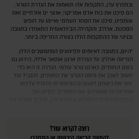
ובמפרץ עדן. התקפות אלו תואמות את הגדרת הטרור.
הם סיכנו את כוח אדם אמריקני, אנשי ים אזרחיים ואת
שותפינו, סיכנו את הסחר העולמי ואיימו על חופש
הספנות. ארה"ב והקהילה הבינלאומית התאחדו בתגובה
ובגינוי של ההתקפות הללו בצורה החריפה ביותר.
"היום, בתגובה לאיומים ולפיגועים המתמשכים הללו,
הודיעה ארה"ב על הגדרת ארגון אנסאר אללה, הידוע גם
בשם החות'ים, כארגון טרור עולמי. הגדרה זו היא כלי
חשוב לעכב את מימון הטרור של החות'ים, להגביל עוד
יותר את גישתם לשווקים הפיננסיים ולהטיל עליהם
אחריות על מעשיהם. אם החות'ים יפסיקו את
התקפותיהם בים האדום ובמפרץ עדן, ארה"ב תעריך מיד
מחדש את ההגדרה הזו.
רוצה לקרוא עוד?
להמשך קריאה הירשמו או התחברו