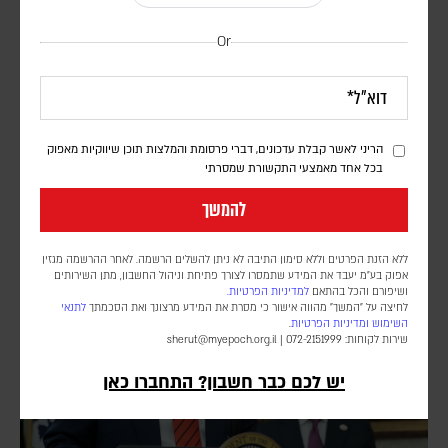
Or
המערכה הכלכלית נגד איראן נכנסת למבחן | פרשנות
יוני בן מנחם
הריני לאשר קבלת עדכונים, דברי פרסומת והמלצות תוכן שיווקיות מאפוק
בכל אחד מאמצעי התקשורת שמסרתי
יצוא הנפט נפגע, הסחר הימי מצטמצם והלחץ על המשק גובר; וושינגטון
מבקשת לתרגם את המחיר הכלכלי לשינוי מדיני, וטהראן מהמרת שתוכל
להמשך
להחזיק מעמד
ללא הזנת הפרטים וללא סימון התיבה לא ניתן להשלים הרשמה. לאחר ההרשמה מגזין
אפוק בע״מ יעבד את המידע שתמסרו לצורך פתיחת וניהול החשבון, מתן השירותים
ושיפורם והכל בהתאם
למדיניות הפרטיות.
לחיצה על "המשך" מהווה אישור כי מסרת את המידע מרצונך ואת הסכמתך
לתנאי
השימוש
ומדיניות הפרטיות
.
שירות לקוחות: 072-2151999 |
sherut@myepoch.org.il
יש לכם כבר חשבון? התחברו כאן