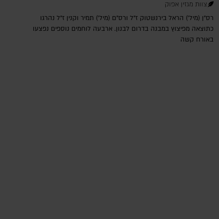
צוות מגזין אפוק
רס"ן (מיל') הראל בירנשטוק ז"ל ורס"ם (מיל') תמיר וקנין ז"ל נהרגו
כתוצאה מפיצוץ במבנה בדרום לבנון. ארבעה לוחמים נוספים נפצעו
באורח קשה