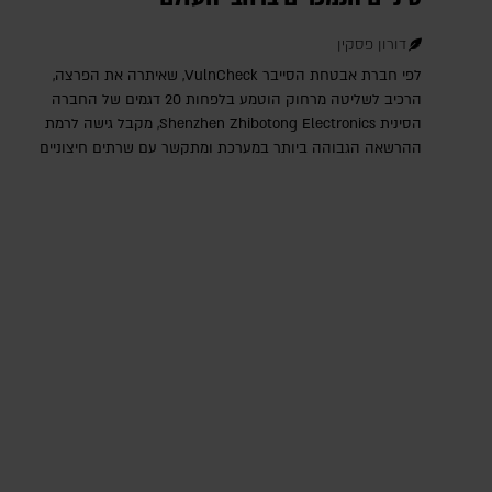
דורון פסקין
לפי חברת אבטחת הסייבר VulnCheck‎, שאיתרה את הפרצה,
הרכיב לשליטה מרחוק הוטמע בלפחות 20 דגמים של החברה
הסינית Shenzhen Zhibotong Electronics‎, מקבל גישה לרמת
ההרשאה הגבוהה ביותר במערכת ומתקשר עם שרתים חיצוניים