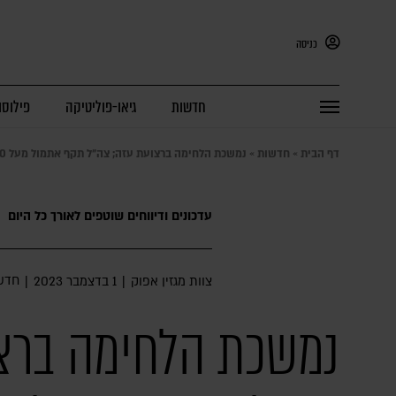
כניסה
חדשות
גיאו-פוליטיקה
פילוסו
דף הבית
»
חדשות
»
נמשכת הלחימה ברצועת עזה; צה"ל תקף אתמול מעל 200 מטרות
עדכונים ודיווחים שוטפים לאורך כל היום
חדש
צוות מגזין אפוק
|
1 בדצמבר 2023
|
נמשכת הלחימה ברצ