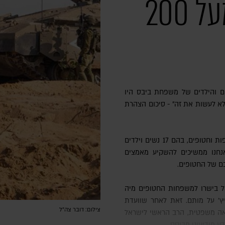
צה"ל תקף אתמול מעל 200
ם והילדים של משפחת ביבס היו
לא לעשות את זה" - סיכום הצהרת
1. חמאס עדיין מחזיק באכזריות 136 חטופות וחטופים, בהם 17 נשים וילדים
נחנו ממשיכים להשקיע מאמצים
בם של החטופים.
וביץ' על מותם. זאת לאחר שוועדת
צילום: דובר צה"ל
אה משפטית, הרב הראשי לישראל
 מודיעיני מבוסס.