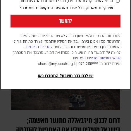
הריני לאשר קבלת עדכונים, דברי פרסומת והמלצות תוכן
בהודעה משותפת, גינו שרי החוץ של קטאר, ירדן, איחוד האמירויות,
שיווקיות מאפוק בכל אחד מאמצעי התקשורת שמסרתי
אינדונזיה, פקיסטן, טורקיה, סעודיה ומצרים, את המשך הפעילות
להמשך
הישראלית ברצועה, שלטענתם פוגעת במאמצים להתקדם לשלב
הבא בתוכנית לסיום המלחמה
ללא הזנת הפרטים וללא סימון התיבה לא ניתן להשלים הרשמה. לאחר
ההרשמה מגזין אפוק בע״מ יעבד את המידע שתמסרו לצורך פתיחת וניהול
החשבון, מתן השירותים ושיפורם והכל בהתאם
למדיניות הפרטיות.
לחיצה על "המשך" מהווה אישור כי מסרת את המידע מרצונך ואת הסכמתך
לתנאי השימוש
ומדיניות הפרטיות
.
שירות לקוחות: 072-2151999 |
sherut@myepoch.org.il
יש לכם כבר חשבון? התחברו כאן
דרום לבנון: חיזבאללה מתנער מאשמה;
בישראל מטילים עליו את האחריות להסלמה