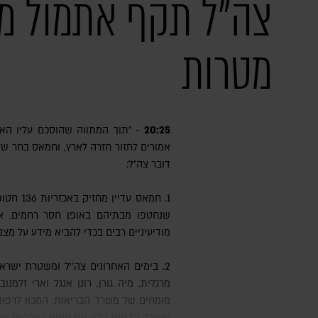
מטרות
20:25
- "תוך המתווה שהוסכם עליו הא
אמורים לחזור חזרה לארץ, וחמאס בחר ש
דובר צה"ל:
שנחטפו מבתיהם באופן חסר רחמים. א
מודיעיניים רבים בכדי להביא מידע על מצ
2. בימים האחרונים צה''ל ומשטרת ישראל בישרו למשפחות החטופים מיה
מרגלית, מיה גורן, רונן אנגל וארי זלמנ
מומחים של משרד הבריאות, המכון לרפו
ומשרד הדתות קבע את מותם בעקבות מידע