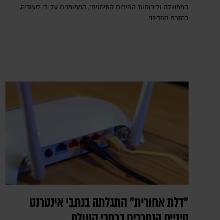
הממשלה ול"כוחות החירום התימנים", הממומנים על ידי סעודיה,
במזרח המדינה
"דלת אחורית" התגלתה בנתבי אינטרנט
סיניים הנמכרים ברחבי העולם