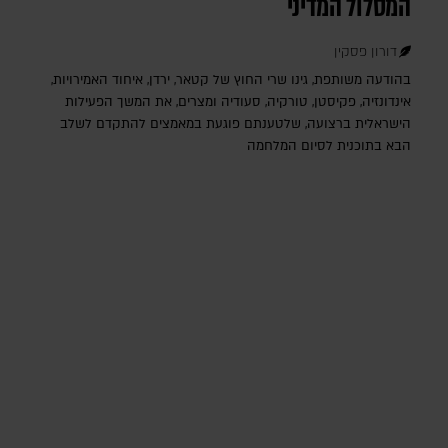
המסלול המדיני
דורון פסקין
בהודעה משותפת, גינו שרי החוץ של קטאר, ירדן, איחוד האמירויות,
אינדונזיה, פקיסטן, טורקיה, סעודיה ומצרים, את המשך הפעילות
הישראלית ברצועה, שלטענתם פוגעת במאמצים להתקדם לשלב
הבא בתוכנית לסיום המלחמה