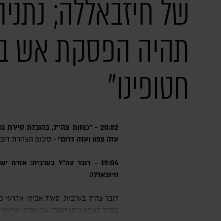
של חיזבאללה; נתניהו
תהיה הפסקת אש בל
חטופינו"
20:52 - "כוחות צה''ל, בהובלת סיירת גולני, כיתרו את העיר עזה. היום יש
עזה צפון ועזה דרום"
- סיכום הצהרת דובר
19:04 - דובר צה"ל בערבית: אזרח
חיזבאללה
דובר צה"ל בערבית, סא"ל אביחי אדרעי כתב ב-X כי תקיפות של חיזבאללה
בגבול הצפון גרמו למותו של אזרח ישראלי.