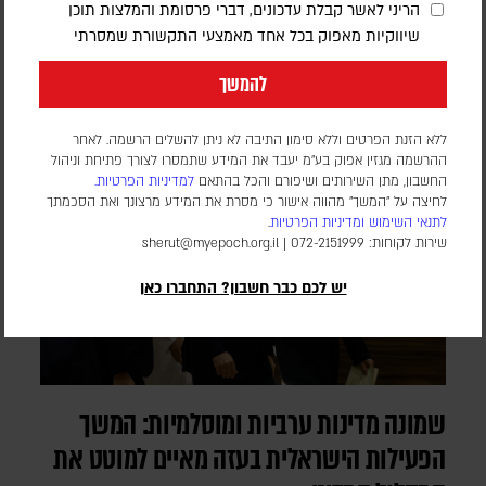
סוכנות הידיעות פארס, המזוהה עם משמרות המהפכה, ציטטה גורם
הריני לאשר קבלת עדכונים, דברי פרסומת והמלצות תוכן
במשרד החוץ שטען כי הנתיב הצפוני והדרומי במצר הורמוז יבוטלו
שיווקיות מאפוק בכל אחד מאמצעי התקשורת שמסרתי
והתנועה תועבר לנתיב המרכזי
להמשך
ללא הזנת הפרטים וללא סימון התיבה לא ניתן להשלים הרשמה. לאחר
ההרשמה מגזין אפוק בע״מ יעבד את המידע שתמסרו לצורך פתיחת וניהול
החשבון, מתן השירותים ושיפורם והכל בהתאם
למדיניות הפרטיות.
לחיצה על "המשך" מהווה אישור כי מסרת את המידע מרצונך ואת הסכמתך
לתנאי השימוש
ומדיניות הפרטיות
.
שירות לקוחות: 072-2151999 |
sherut@myepoch.org.il
יש לכם כבר חשבון? התחברו כאן
שמונה מדינות ערביות ומוסלמיות: המשך
הפעילות הישראלית בעזה מאיים למוטט את