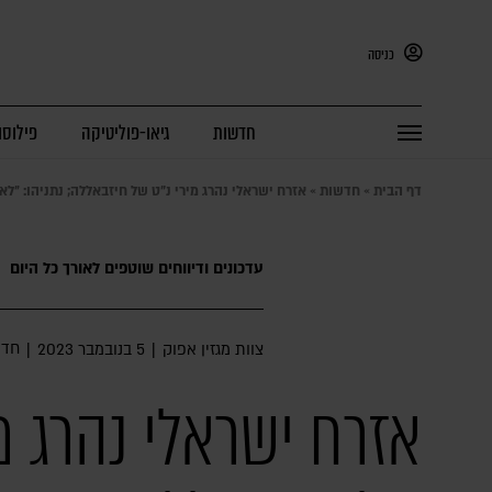
כניסה
חדשות
גיאו-פוליטיקה
פילוסו
דף הבית
»
חדשות
»
אזרח ישראלי נהרג מירי נ"ט של חיזבאללה; נתניהו: ״ל
עדכונים ודיווחים שוטפים לאורך כל היום
חדש
צוות מגזין אפוק
|
5 בנובמבר 2023
|
אזרח ישראלי נהרג מי