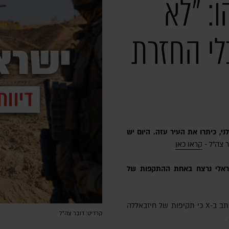
: ״לא
י החזרת
 צה"ל -
קראו כאן
 ישראלי נרצח באחת ההתקפות של
קרדיט: דובר צה״ל