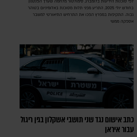
לפי סוכנות הידיעות בלומברג, סימולטור מלחמה שערך הפנטגון
בחודש יולי 2025, התריע מפני תלות מסוכנת באלומיניום בטוהר
גבוה. התקיפות במפרץ הפכו את התרחיש התיאורטי למשבר
אספקה ממשי
כתב אישום נגד שני תושבי אשקלון בגין ריגול
עבור איראן