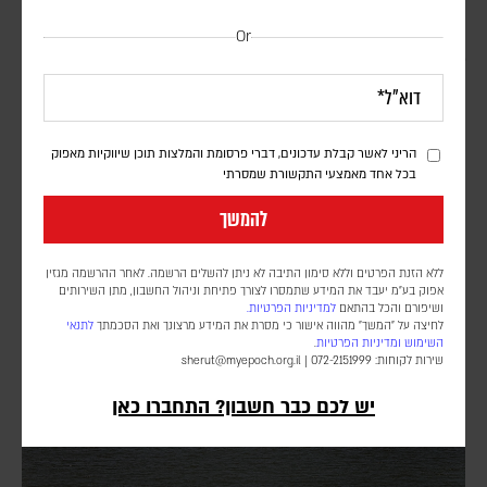
Or
בעקבות בקשתו של טראמפ – הפרלמנט באוגנדה אישר
שליחת חיילים לרצועת עזה במסגרת כוח הייצוב
הבין-לאומי
דורון פסקין
הריני לאשר קבלת עדכונים, דברי פרסומת והמלצות תוכן שיווקיות מאפוק
בכל אחד מאמצעי התקשורת שמסרתי
מספר החיילים ומועד פריסתם טרם פורסמו. הכוח הבין-לאומי עדיין לא
נפרס ברצועה, וממתין ליישום השלב השני וכניסת המנהלת הפלסטינית
להמשך
שאמורה לנהל את הרצועה
ללא הזנת הפרטים וללא סימון התיבה לא ניתן להשלים הרשמה. לאחר ההרשמה מגזין
אפוק בע״מ יעבד את המידע שתמסרו לצורך פתיחת וניהול החשבון, מתן השירותים
ושיפורם והכל בהתאם
למדיניות הפרטיות.
לחיצה על "המשך" מהווה אישור כי מסרת את המידע מרצונך ואת הסכמתך
לתנאי
השימוש
ומדיניות הפרטיות
.
שירות לקוחות: 072-2151999 |
sherut@myepoch.org.il
יש לכם כבר חשבון? התחברו כאן