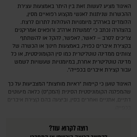
האיגוד מציע לעשות זאת בין היתר באמצעות עצירת
ההכשרות שניתנות לאנשי מקצוע רפואיים מסין,
הלומדים בארה"ב מיומנויות העלולות לתרום לרצח.
בהצהרה נכתב כי "ממשלת ארה"ב ורופאים אמריקנים
צריכים לסרב – לאשר, לאפשר, להקל או להשתתף
בקצירת איברים כפויה, באמצעות חינוך או הכשרה של
צוותים ממדינה טוטליטרית כמו סין הקומוניסטית, או כל
מדינה טוטליטרית אחרת, במיומנויות שעשויות לשמש
עבור קצירת איברים בכפייה".
האיגוד טוען כי קיימות "ראיות מוחצות" המצביעות על כך
שהמפלגה הקומוניסטית הסינית (המק"ס) כלאה מיעוטים
דתיים, אתניים ואחרים בסין, וביצעה בהם קצירת איברים
בכפייה.
רוצה לקרוא עוד?