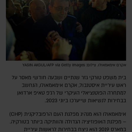
אקרם אימאמאולו. צילום: YASIN AKGUL/AFP via Getty Images
בית משפט טורקי גזר שנתיים ושבעה חודשי מאסר על
ראש עיריית איסטנבול, אקרם אימאמאולו, הנחשב
למתחרה הפוטנציאלי העיקרי של רג'פ טאיפ ארדואן
בבחירות לנשיאות שייערכו ביוני 2023.
אימאמאולו הוא מנהיג מפלגת העם הרפובליקנית (CHP)
– מפלגת האופוזיציה הגדולה והוותיקה ביותר בטורקיה.
במארס 2019 הוא ניצח בבחירות לראשות עיריית