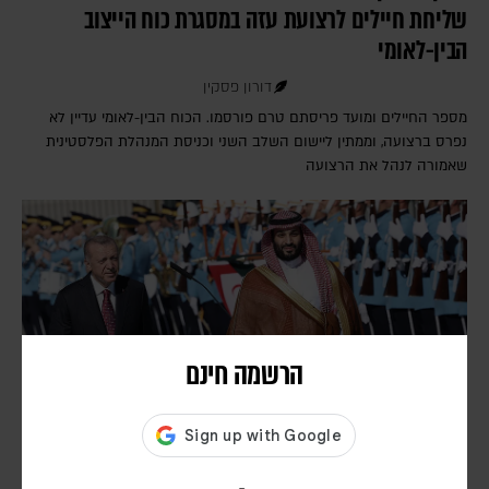
שליחת חיילים לרצועת עזה במסגרת כוח הייצוב
הבין-לאומי
דורון פסקין
מספר החיילים ומועד פריסתם טרם פורסמו. הכוח הבין-לאומי עדיין לא
נפרס ברצועה, וממתין ליישום השלב השני וכניסת המנהלת הפלסטינית
שאמורה לנהל את הרצועה
הרשמה חינם
דיווחים: סעודיה, טורקיה ופקיסטן יחתמו היום על