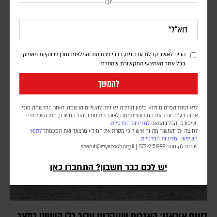
Or
הסכם הגנה משותף
דורון פסקין
לפי דיווחים במספר סוכנויות ידיעות, ההסכם צפוי להיחתם בג'דה במפגש
בין מנהיגי שלוש המדינות. גורם שצוטט בסוכנות הידיעות AFP טען כי
הריני לאשר קבלת עדכונים, דברי פרסומת והמלצות תוכן שיווקיות מאפוק
המגעים בנושא נמשכו זמן רב, אך ההתפתחויות האחרונות באזור האיצו
בכל אחד מאמצעי התקשורת שמסרתי
אותם. בשלב זה, לא פורסמו פרטים על תוכן ההסכם
להמשך
ללא הזנת הפרטים וללא סימון התיבה לא ניתן להשלים הרשמה. לאחר ההרשמה מגזין
אפוק בע״מ יעבד את המידע שתמסרו לצורך פתיחת וניהול החשבון, מתן השירותים
ושיפורם והכל בהתאם
למדיניות הפרטיות.
לחיצה על "המשך" מהווה אישור כי מסרת את המידע מרצונך ואת הסכמתך
לתנאי
השימוש
ומדיניות הפרטיות
.
שירות לקוחות: 072-2151999 |
sherut@myepoch.org.il
יש לכם כבר חשבון? התחברו כאן
דיווח איראני: האגרות שייקבעו עבור כלי השייט במצר