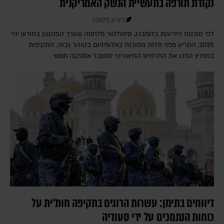
נקודת תורפה בתעשיית הנשק האמריקנית
דורון פסקין
לפי סוכנות הידיעות בלומברג, סימולטור מלחמה שערך הפנטגון בחודש יולי
2025, התריע מפני תלות מסוכנת באלומיניום בטוהר גבוה. התקיפות
במפרץ הפכו את התרחיש התיאורטי למשבר אספקה ממשי
דיווחים בתימן: עשרות הרוגים בתקיפה חות'ית על
כוחות הנתמכים על ידי סעודיה