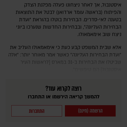
איסטנבול, אך לאחר ניצחונו פעלה מפלגת הצדק
והפיתוח (בראשה עומד ארדואן) לבטל את התוצאות
בטענה לאי-סדרים. הבחירות בוטלו בהוראת "ועדת
הבחירות העליונה", ובבחירות החדשות שנערכו ביוני
ניצח שוב אימאמאולו.
אלא שבית המשפט קבע כעת כי אימאמאולו העליב את
"ועדת הבחירות העליונה" כאשר אמר מאוחר יותר: "אלה
שביטלו את הבחירות ב-31 במארס [לראשות העיר
איסטנבול] הם טיפשים".
רוצה לקרוא עוד?
להמשך קריאה הירשמו או התחברו
הרשמה (חינם)
התחברות