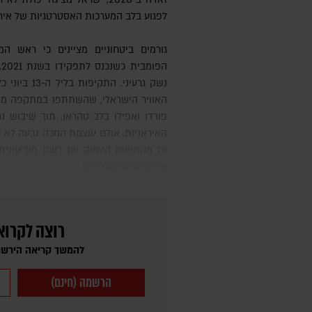
לפגוע בלב המערכות האסטרטגיות של אירא
גורמים ביטחוניים מציינים כי ראש המוסד, דוד ברנע, עמד בהבטחתו
ה
האוויר הישראלי, שהשתתפו במתקפה מתו
פורדו ואפילו בלב טהראן, תוך שיבוש נ
האיראניות. אולם עוצמת המכה נבעה לא ר
גם מהתיאום העמוק עם רשת מודיעינית
איראן שנים קודם לכן.
רוצה לקרוא
להמשך קריאה הירשמ
הרשמה (חינם)