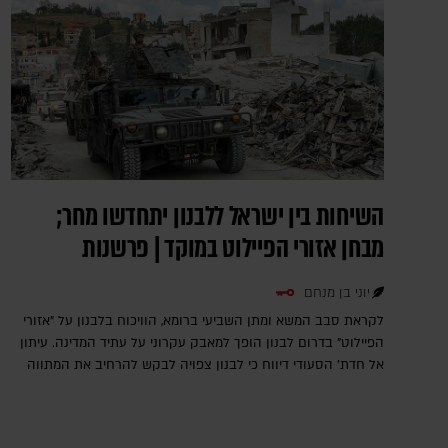
השיחות בין ישראל ללבנון יתחדשו מחר;
מבחן אזורי הפיילוט במוקד | פרשנות
יוני בן מנחם
לקראת סבב המשא ומתן השביעי ברומא, הוויכוח בלבנון על "אזורי
הפיילוט" בדרום לבנון הופך למאבק עקרוני על עתיד המדינה. עיתון
אל חדת' הסעודי דיווח כי לבנון צפויה לבקש להרחיב את המתווה