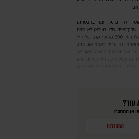
ן.
פומבית כשנכנס לתפקידו בשנת 2021, שבקדנציה שלו לאיראן לא יהיה
נשק גרעיני. התקיפות בליל ה-13 ביוני כללו מעל 200 מטוסי קרב של חיל
אמת נגד יעדים באספהאן, נתנז,
רחב של מערכות ההגנה האווירית
ק מהפעילות של חיל האוויר, אלא
 ענפה של המוסד שנבנתה בתוך
 עוד?
ו או התחברו
התחברות