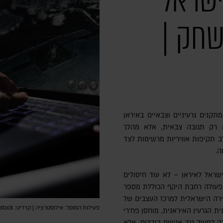
ישראל
שחק |
קנים גרעיניים וצבאיים באיראן
2025 לא הייתה רק תגובה צבאית, אלא מהלך
ב תקיפות אוויריות מרשימות לצד
ה.
שראל לאיראן – לא עוד חיסולים
א פעולה רחבת היקף הכוללת מספר
רה הישראלית למרכז העצבים של
פעילות המוסד: אילוסטרציה | קרדיט: DC Studio via Shutterstock
ת הגרעין האיראנית, מוחסן פח'רי
ת לא רק לפעול נגד אנשים בודדים, אלא