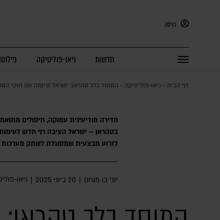
כניסה
חדשות
גיאו-פוליטיקה
פילוסו
דף הבית
»
גיאו-פוליטיקה
»
המוסד בלב טהראן: ישראל שינתה את חוקי המש
חדירה מודיעינית עמוקה, חיסולים מתואמ
בטהראן – ישראל הציבה רף חדש לעימות 
לזרוע מבצעית שמסוגלת לשתק מערכות 
גיאו-פולי
יוני בן מנחם
|
20 ביוני 2025
|