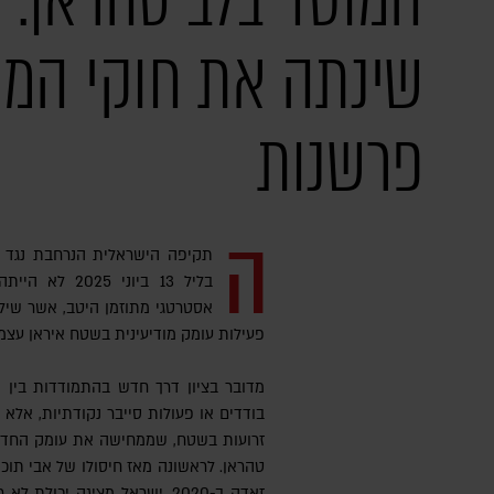
המוסד בלב טהראן: 
שינתה את חוקי המ
פרשנות
ה
תקיפה הישראלית הנרחבת נגד מת
בליל 13 ביוני 
אסטרטגי מתוזמן היטב, אשר שיל
פעילות עומק מודיעינית בשטח איראן עצמ
מדובר בציון דרך חדש בהתמודדות בין י
בודדים או פעולות סייבר נקודתיות, אל
זרועות בשטח, שממחישה את עומק החדי
טהראן. לראשונה מאז חיסולו של אבי תוכני
זאדה ב-2020, ישראל מציגה יכול