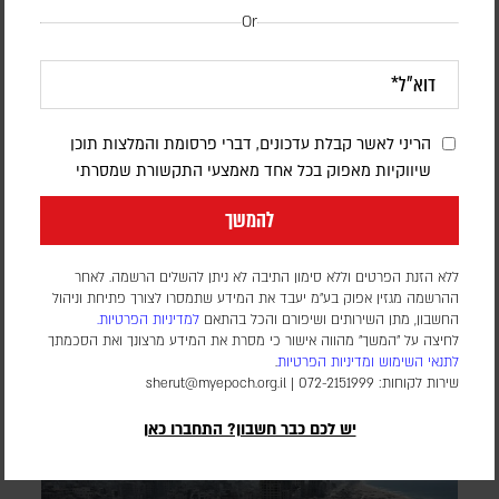
Or
המערכה הכלכלית נגד איראן נכנסת למבחן |
הריני לאשר קבלת עדכונים, דברי פרסומת והמלצות תוכן
פרשנות
שיווקיות מאפוק בכל אחד מאמצעי התקשורת שמסרתי
להמשך
יוני בן מנחם
יצוא הנפט נפגע, הסחר הימי מצטמצם והלחץ על המשק גובר;
ללא הזנת הפרטים וללא סימון התיבה לא ניתן להשלים הרשמה. לאחר
וושינגטון מבקשת לתרגם את המחיר הכלכלי לשינוי מדיני, וטהראן
ההרשמה מגזין אפוק בע״מ יעבד את המידע שתמסרו לצורך פתיחת וניהול
מהמרת שתוכל להחזיק מעמד
החשבון, מתן השירותים ושיפורם והכל בהתאם
למדיניות הפרטיות.
לחיצה על "המשך" מהווה אישור כי מסרת את המידע מרצונך ואת הסכמתך
לתנאי השימוש
ומדיניות הפרטיות
.
שירות לקוחות: 072-2151999 |
sherut@myepoch.org.il
יש לכם כבר חשבון? התחברו כאן