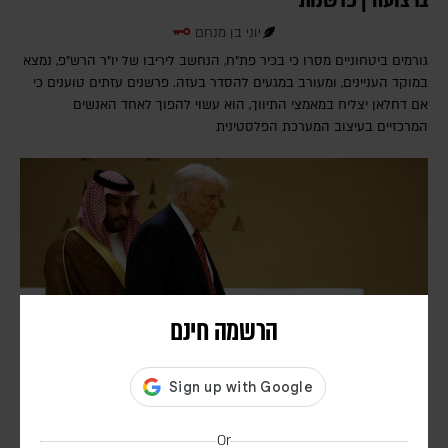
יוני בן מנחם
גורמים ביטחוניים מסרו כי בכיר פת"ח, הנחשב ליריבו של יו"ר הרש"פ, נמצא
במוקד העניינים, ומעורב במגעים להסדר בעזה. פרשנים עזתים טוענים כי
אם דחלאן יצליח במאמצי התיווך, הוא עשוי להפוך לאחד האנשים
המרכזיים בעיצוב המערכת הפלסטינית
הרשמה חינם
המאמץ הסעודי למנוע מארה"ב להרחיב את המערכה |
Or