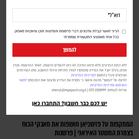
פרשנות
יוני בן מנחם
גורמים מדיניים מעריכים כי החשש מנקמה איראנית ומהפיכת תשתיות הנפט
והאנרגיה של הממלכה למטרה מרכזית, מניע את יורש העצר הסעודי לפעול
הריני לאשר קבלת עדכונים, דברי פרסומת והמלצות תוכן שיווקיות מאפוק
מאחורי הקלעים למניעת הסלמה נוספת
בכל אחד מאמצעי התקשורת שמסרתי
להמשך
ללא הזנת הפרטים וללא סימון התיבה לא ניתן להשלים הרשמה. לאחר ההרשמה מגזין
אפוק בע״מ יעבד את המידע שתמסרו לצורך פתיחת וניהול החשבון, מתן השירותים
ושיפורם והכל בהתאם
למדיניות הפרטיות.
לחיצה על "המשך" מהווה אישור כי מסרת את המידע מרצונך ואת הסכמתך
לתנאי
השימוש
ומדיניות הפרטיות
.
שירות לקוחות: 072-2151999 |
sherut@myepoch.org.il
יש לכם כבר חשבון? התחברו כאן
המתקפות על פזשכיאן חושפות את מאבקי הכוח
בצמרת המשטר האיראני | פרשנות