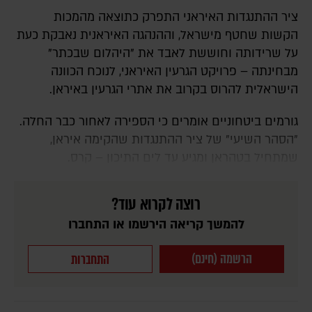
ציר ההתנגדות האיראני התפרק כתוצאה מהמכות
הקשות שחטף מישראל, וההנהגה האיראנית נאבקת כעת
על שרידותה וחוששת לאבד את "היהלום שבכתר"
מבחינתה – פרויקט הגרעין האיראני, לנוכח הכוונה
הישראלית להרוס בקרוב את אתרי הגרעין באיראן.
גורמים ביטחוניים אומרים כי הספירה לאחור כבר החלה.
"הסהר השיעי" של ציר ההתנגדות שהקימה איראן,
שמתחיל בטהראן ומגיע עד לים התיכון – קרס.
רוצה לקרוא עוד?
להמשך קריאה הירשמו או התחברו
הרשמה (חינם)
התחברות