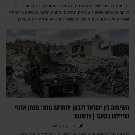
למרות הצהרותיו של נשיא ארה"ב, גורמים ביטחוניים בכירים מעריכים כי
קיימת אפשרות שישנה שוב את החלטתו בטווח הקצר, ומציינים כי בצה"ל
שומרים על כוננות גבוהה מול האפשרות שאיראן תחליט ליזום מהלך
השיחות בין ישראל ללבנון יתחדשו מחר; מבחן אזורי
הפיילוט במוקד | פרשנות
יוני בן מנחם
לקראת סבב המשא ומתן השביעי ברומא, הוויכוח בלבנון על "אזורי