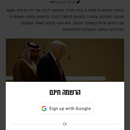
יוני בן מנחם
גורמים ביטחוניים מסרו כי בכיר פת"ח, הנחשב ליריבו של יו"ר הרש"פ, נמצא
במוקד העניינים, ומעורב במגעים להסדר בעזה. פרשנים עזתים טוענים כי
אם דחלאן יצליח במאמצי התיווך, הוא עשוי להפוך לאחד האנשים
המרכזיים בעיצוב המערכת הפלסטינית
הרשמה חינם
המאמץ הסעודי למנוע מארה"ב להרחיב את המערכה |
פרשנות
Or