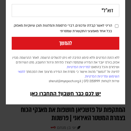
יוני בן מנחם
גורמים מדיניים מעריכים כי החשש מנקמה איראנית ומהפיכת תשתיות הנפט
והאנרגיה של הממלכה למטרה מרכזית, מניע את יורש העצר הסעודי לפעול
מאחורי הקלעים למניעת הסלמה נוספת
הריני לאשר קבלת עדכונים, דברי פרסומת והמלצות תוכן שיווקיות מאפוק
בכל אחד מאמצעי התקשורת שמסרתי
להמשך
ללא הזנת הפרטים וללא סימון התיבה לא ניתן להשלים הרשמה. לאחר ההרשמה מגזין
אפוק בע״מ יעבד את המידע שתמסרו לצורך פתיחת וניהול החשבון, מתן השירותים
ושיפורם והכל בהתאם
למדיניות הפרטיות.
לחיצה על "המשך" מהווה אישור כי מסרת את המידע מרצונך ואת הסכמתך
לתנאי
השימוש
ומדיניות הפרטיות
.
שירות לקוחות: 072-2151999 |
sherut@myepoch.org.il
יש לכם כבר חשבון? התחברו כאן
המתקפות על פזשכיאן חושפות את מאבקי הכוח
בצמרת המשטר האיראני | פרשנות
יוני בן מנחם