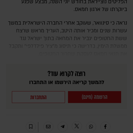
הפליטים נוצייראת בחודש יוני השנה, מבצע שפגע
ביוקרתו של ארגון חמאס.
נראה כי סינוואר, שעוקב אחרי החברה הישראלית במשך
עשרות שנים ומכיר אותה היטב, העריך מראש שרצח
ששת החטופים יגביר את המחאה בתוך ישראל נגד
ממשלת הימין, בדרישה כי תיסוג מ"ציר פילדלפי" ותקבל
את תנאי חמאס לעסקת שחרור החטופים.
רוצה לקרוא עוד?
להמשך קריאה הירשמו או התחברו
הרשמה (חינם)
התחברות