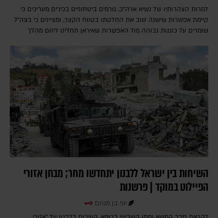
למרות הצהרותיו של נשיא ארה"ב, גורמים ביטחוניים בכירים מעריכים כי
קיימת אפשרות שישנה שוב את החלטתו בטווח הקצר, ומציינים כי בצה"ל
שומרים על כוננות גבוהה מול האפשרות שאיראן תחליט ליזום מהלך
השיחות בין ישראל ללבנון יתחדשו מחר; מבחן אזורי
הפיילוט במוקד | פרשנות
יוני בן מנחם
לקראת סבב המשא ומתן השביעי ברומא, הוויכוח בלבנון על "אזורי