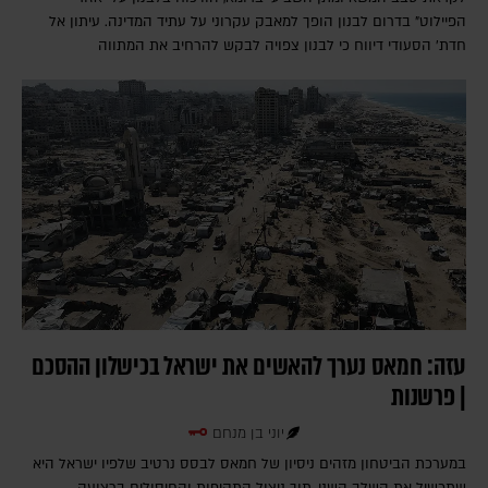
הפיילוט" בדרום לבנון הופך למאבק עקרוני על עתיד המדינה. עיתון אל
חדת' הסעודי דיווח כי לבנון צפויה לבקש להרחיב את המתווה
עזה: חמאס נערך להאשים את ישראל בכישלון ההסכם
| פרשנות
יוני בן מנחם
במערכת הביטחון מזהים ניסיון של חמאס לבסס נרטיב שלפיו ישראל היא
שתכשיל את השלב השני, תוך ניצול התקיפות והחיסולים ברצועה.