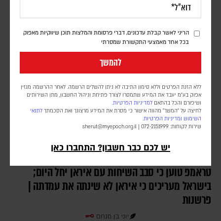
יצוא הנפט נפגע, הסחר הימי מצטמצם והלחץ על המשק גובר; וושינגטון
מבקשת לתרגם את המחיר הכלכלי לשינוי מדיני, וטהראן מהמרת שתוכל
להחזיק מעמד
הריני לאשר קבלת עדכונים, דברי פרסומת והמלצות תוכן שיווקיות מאפוק
בכל אחד מאמצעי התקשורת שמסרתי
להמשך
ללא הזנת הפרטים וללא סימון התיבה לא ניתן להשלים הרשמה. לאחר ההרשמה מגזין
אפוק בע״מ יעבד את המידע שתמסרו לצורך פתיחת וניהול החשבון, מתן השירותים
ושיפורם והכל בהתאם
למדיניות הפרטיות.
לחיצה על "המשך" מהווה אישור כי מסרת את המידע מרצונך ואת הסכמתך
לתנאי
השימוש
ומדיניות הפרטיות
.
שירות לקוחות: 072-2151999 |
sherut@myepoch.org.il
יש לכם כבר חשבון? התחברו כאן
טראמפ טוען כי סבב השיחות עם איראן יחל היום;
בישראל מעריכים כי איראן לא שינתה את עמדתה |
פרשנות
יוני בן מנחם