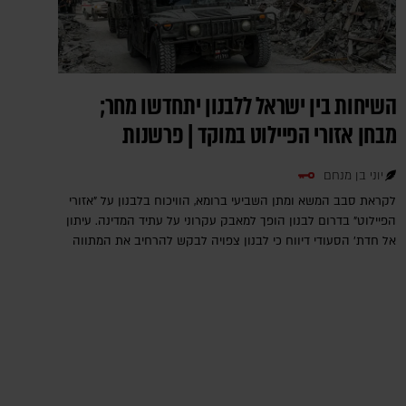
השיחות בין ישראל ללבנון יתחדשו מחר;
מבחן אזורי הפיילוט במוקד | פרשנות
יוני בן מנחם
לקראת סבב המשא ומתן השביעי ברומא, הוויכוח בלבנון על "אזורי
הפיילוט" בדרום לבנון הופך למאבק עקרוני על עתיד המדינה. עיתון
אל חדת' הסעודי דיווח כי לבנון צפויה לבקש להרחיב את המתווה