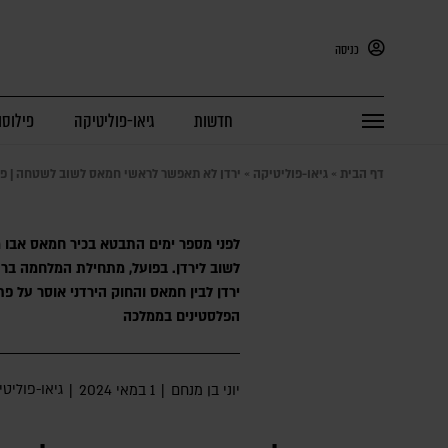
כניסה
חדשות
גיאו-פוליטיקה
פילוסו
דף הבית
»
גיאו-פוליטיקה
»
ירדן לא תאפשר לראשי חמאס לשוב לשטחה | פ
לפני מספר ימים התבטא בכיר חמאס אבו 
לשוב לירדן. בפועל, מתחילת המלחמה ברצ
ירדן לבין חמאס והחוק הירדני אוסר על 
הפלסטינים בממלכה
גיאו-פוליט
יוני בן מנחם
|
1 במאי 2024
|