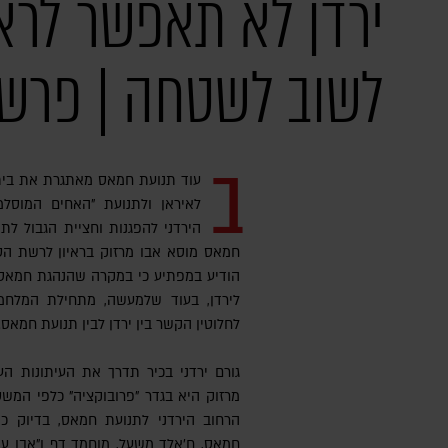
ירדן לא תאפשר לר
לשוב לשטחה | פרשנ
ב
עוד תנועת חמאס מאתגרת את בית
לאיראן ולתנועת "האחים המוסלמ
הירדני להפגנות וחציית הגבול לת
חמאס מוסא אבו מרזוק בראיון לרשת הטל
הודיע במפתיע כי במקרה שהנהגת חמאס 
לירדן, בעוד שלמעשה, מתחילת המלחמ
לחלוטין הקשר בין ירדן לבין תנועת חמאס.
גורם ירדני בכיר תדרך את העיתונות ה
מרזוק היא בגדר "פרובוקציה" כלפי המשטר
הרחוב הירדני לתנועת חמאס, בדיוק כ
חמאס, ח'אלד משעל, מוחמד דף ו"אבו עו