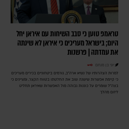
טראמפ טוען כי סבב השיחות עם איראן יחל
היום; בישראל מעריכים כי איראן לא שינתה
את עמדתה | פרשנות
יוני בן מנחם
למרות הצהרותיו של נשיא ארה"ב, גורמים ביטחוניים בכירים מעריכים
כי קיימת אפשרות שישנה שוב את החלטתו בטווח הקצר, ומציינים כי
בצה"ל שומרים על כוננות גבוהה מול האפשרות שאיראן תחליט
ליזום מהלך