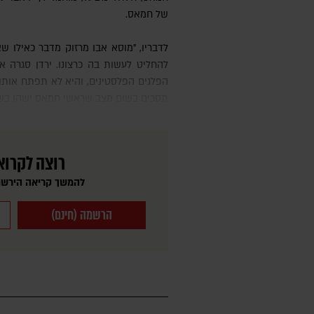
של חמאס.
לדבריו, "מוסא אבו מרזוק מדבר כאילו שאין מוסדות מדינה בירדן והוא יכול
להחליט לעשות בה כרצונו. ירדן סגרה 
הפלגים הפלסטינים, והיא לא תפתח אותו 
תסכים בשום מצב שראשי חמאס ישהו בש
רוצה לקרוא
להמשך קריאה הירשמ
הרשמה (חינם)