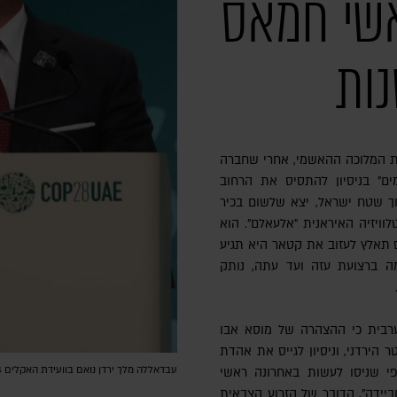
אשי חמאס
ות
 המלוכה ההאשמי, אחרי שחברה
ים" בניסיון להתסיס את הרחוב
וך שטח ישראל, יצא שלשום בכיר
וויזיה האיראנית "אלעאלם". הוא
תאלץ לעזוב את קטאר היא תגיע
ה ברצועת עזה ועד עתה, נותק
ערבית כי ההצהרה של מוסא אבו
 הירדני, וניסיון לגייס את אהדת
עבדאללה מלך ירדן נואם בוועידת האקלים COP28 בדובאי, 1 בדצמבר 2023 | צילום: Photo by Sean Gallup/Getty Images
פי שניסו לעשות באחרונה ראשי
ביידה", הדובר של הזרוע הצבאית