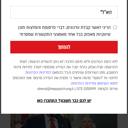
המאמץ הסעודי למנוע מארה"ב להרחיב את
המערכה | פרשנות
הריני לאשר קבלת עדכונים, דברי פרסומת והמלצות תוכן
יוני בן מנחם
שיווקיות מאפוק בכל אחד מאמצעי התקשורת שמסרתי
גורמים מדיניים מעריכים כי החשש מנקמה איראנית ומהפיכת תשתיות
הנפט והאנרגיה של הממלכה למטרה מרכזית, מניע את יורש העצר
להמשך
הסעודי לפעול מאחורי הקלעים למניעת הסלמה נוספת
ללא הזנת הפרטים וללא סימון התיבה לא ניתן להשלים הרשמה. לאחר
ההרשמה מגזין אפוק בע״מ יעבד את המידע שתמסרו לצורך פתיחת וניהול
החשבון, מתן השירותים ושיפורם והכל בהתאם
למדיניות הפרטיות.
לחיצה על "המשך" מהווה אישור כי מסרת את המידע מרצונך ואת הסכמתך
לתנאי השימוש
ומדיניות הפרטיות
.
שירות לקוחות: 072-2151999 |
sherut@myepoch.org.il
יש לכם כבר חשבון? התחברו כאן