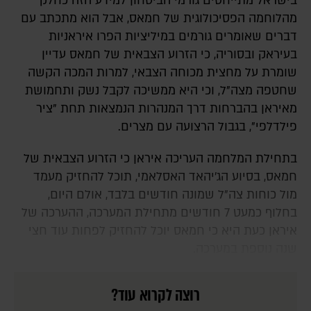
בישראל מתייחסים גורמי הביטחון למידע הזה כחלק
מהלוחמה הפסיכולוגית של חמאס, אבל הוא מתכתב עם
דברים שאומרים גורמים במיליציות הפרו איראניות
בעיראק ובסוריה, כי הזרוע הצבאית של חמאס עדיין
שומרת על מחצית מכוחה הצבאי, למרות המכה הקשה
שחטפה מצה"ל, וכי היא ממשיכה לקבל נשק ותחמושת
מאיראן בהברחות דרך המנהרות הנמצאות תחת "ציר
פילדלפי", בגבול הרצועה עם מצרים.
בתחילת המלחמה העריכה איראן כי הזרוע הצבאית של
חמאס, בסיוע הג'יהאד האסלאמי, תוכל להחזיק מעמד
מול כוחות צה"ל שמונה חודשים בלבד, אולם היום,
בחלוף כמעט 7 חודשים מתחילת המערכה, ההערכה של
איראן כעת היא כי חמאס יוכל להחזיק לפחות עוד חצי
שנה נוספת במערכה.
רוצה לקרוא עוד?