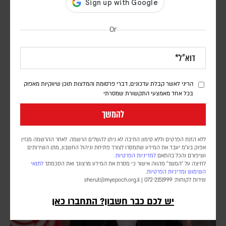
Or
המאמץ הסעודי למנוע מארה"ב להרחיב את המערכה |
פרשנות
יוני בן מנחם
הריני לאשר קבלת עדכונים, דברי פרסומת והמלצות תוכן שיווקיות מאפוק
בכל אחד מאמצעי התקשורת שמסרתי
גורמים מדיניים מעריכים כי החשש מנקמה איראנית ומהפיכת תשתיות הנפט
והאנרגיה של הממלכה למטרה מרכזית, מניע את יורש העצר הסעודי לפעול
להמשך
מאחורי הקלעים למניעת הסלמה נוספת
ללא הזנת הפרטים וללא סימון התיבה לא ניתן להשלים הרשמה. לאחר ההרשמה מגזין
אפוק בע״מ יעבד את המידע שתמסרו לצורך פתיחת וניהול החשבון, מתן השירותים
ושיפורם והכל בהתאם
למדיניות הפרטיות.
לחיצה על "המשך" מהווה אישור כי מסרת את המידע מרצונך ואת הסכמתך
לתנאי
השימוש
ומדיניות הפרטיות
.
שירות לקוחות: 072-2151999 |
sherut@myepoch.org.il
יש לכם כבר חשבון? התחברו כאן