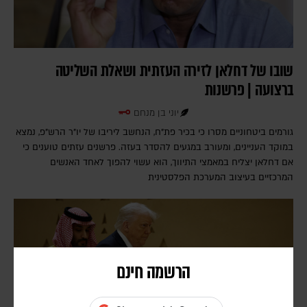
שובו של דחלאן לזירה העזתית ושאלת השליטה
ברצועה | פרשנות
יוני בן מנחם
גורמים ביטחוניים מסרו כי בכיר פת"ח, הנחשב ליריבו של יו"ר הרש"פ, נמצא
במוקד העניינים, ומעורב במגעים להסדר בעזה. פרשנים עזתים טוענים כי
אם דחלאן יצליח במאמצי התיווך, הוא עשוי להפוך לאחד האנשים
המרכזיים בעיצוב המערכת הפלסטינית
הרשמה חינם