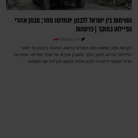
השיחות בין ישראל ללבנון יתחדשו מחר; מבחן אזורי
הפיילוט במוקד | פרשנות
יוני בן מנחם
לקראת סבב המשא ומתן השביעי ברומא, הוויכוח בלבנון על "אזורי
הפיילוט" בדרום לבנון הופך למאבק עקרוני על עתיד המדינה. עיתון אל
חדת' הסעודי דיווח כי לבנון צפויה לבקש להרחיב את המתווה