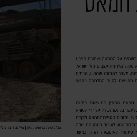
 חמאס
שמית על המתווה שסוכם בפריז
א מנהל מלחמת עצבים מול ישראל
ות, מעבר למתווה שהושג. גורמים
ות ממשיות לסיום המלחמה כתנאי
י חמאס ממתין לתוצאות ביקורו
ינקן. בלינקן נשלח על ידי הנשיא
גיש ויתורים נוספים לחמאס ולקדם
 הביטחון לעיכוב במתן התשובה
צה"ל פועל ברצועת עזה | צילום: דובר צה"ל
 סינוואר לאיסמעיל הניה, כאשר