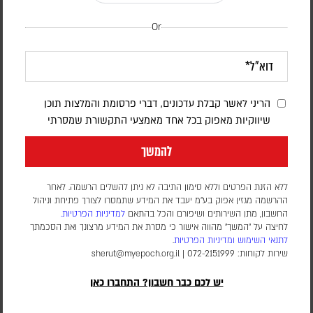
Or
המאמץ הסעודי למנוע מארה"ב להרחיב את
הריני לאשר קבלת עדכונים, דברי פרסומת והמלצות תוכן
המערכה | פרשנות
שיווקיות מאפוק בכל אחד מאמצעי התקשורת שמסרתי
יוני בן מנחם
להמשך
גורמים מדיניים מעריכים כי החשש מנקמה איראנית ומהפיכת תשתיות
הנפט והאנרגיה של הממלכה למטרה מרכזית, מניע את יורש העצר
ללא הזנת הפרטים וללא סימון התיבה לא ניתן להשלים הרשמה. לאחר
הסעודי לפעול מאחורי הקלעים למניעת הסלמה נוספת
ההרשמה מגזין אפוק בע״מ יעבד את המידע שתמסרו לצורך פתיחת וניהול
החשבון, מתן השירותים ושיפורם והכל בהתאם
למדיניות הפרטיות.
לחיצה על "המשך" מהווה אישור כי מסרת את המידע מרצונך ואת הסכמתך
לתנאי השימוש
ומדיניות הפרטיות
.
שירות לקוחות: 072-2151999 |
sherut@myepoch.org.il
יש לכם כבר חשבון? התחברו כאן