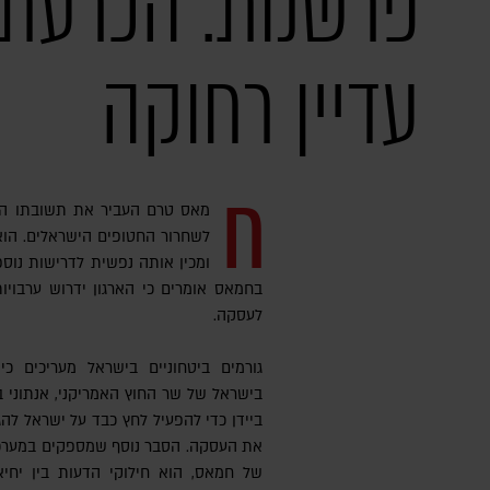
פרשנות: הכרעת
עדיין רחוקה
ח
מאס טרם העביר את תשובתו הר
לשחרור החטופים הישראלים. הו
ומכין אותה נפשית לדרישות נוספ
בחמאס אומרים כי הארגון ידרוש ערבוי
לעסקה.
גורמים ביטחוניים בישראל מעריכים כ
בישראל של שר החוץ האמריקני, אנתוני בל
ביידן כדי להפעיל לחץ כבד על ישראל לה
את העסקה. הסבר נוסף שמספקים במערכת
של חמאס, הוא חילוקי הדעות בין יחיא