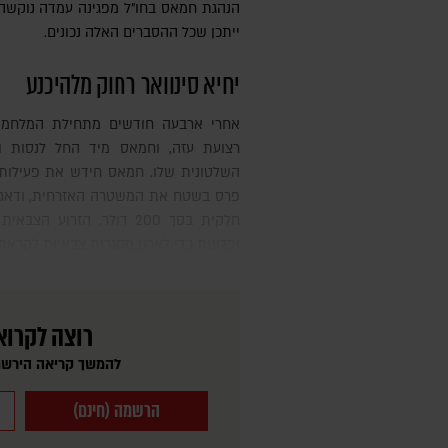
הנהגת חמאס בחו"ל מפגינה עמדה נוקשה 
ייתכן שכל ההסברים האלה נכונים.
יחיא סינוואר רחוק מלהיכנע
אחרי ארבעה חודשים מתחילת המלחמה, צה"ל דילל את כוחותיו בצפון
רצועת עזה, וחמאס מיד החל לנסות ו
השלטונית שלו. חמאס חידש את פעילות
פרס בשטח את המשטרה האזרחית, ודאג 
חלקית בסך 200 דולר. הזרו
ופלוגות כדי לארגן מסגרות צבאיות לקראת
רוצה לקרוא
להמשך קריאה הירשמ
הרשמה (חינם)