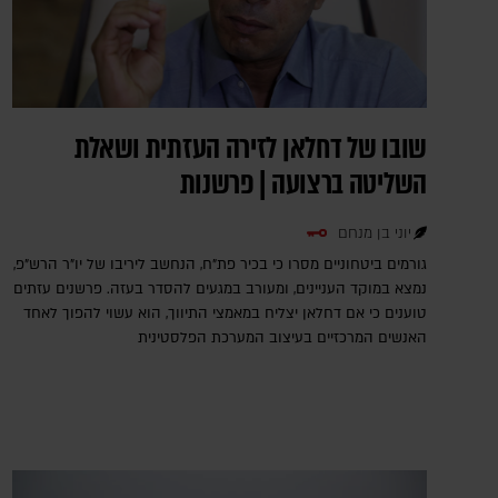
שובו של דחלאן לזירה העזתית ושאלת
השליטה ברצועה | פרשנות
יוני בן מנחם
גורמים ביטחוניים מסרו כי בכיר פת"ח, הנחשב ליריבו של יו"ר הרש"פ,
נמצא במוקד העניינים, ומעורב במגעים להסדר בעזה. פרשנים עזתים
טוענים כי אם דחלאן יצליח במאמצי התיווך, הוא עשוי להפוך לאחד
האנשים המרכזיים בעיצוב המערכת הפלסטינית