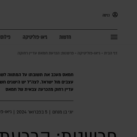
כניסה
חדשות
גיאו-פוליטיקה
פילוסו
דף הבית
»
גיאו-פוליטיקה
»
פרשנות: הכרעת חמאס עדיין רחוקה
חמאס מעכב את תשובתו על המתווה לשחר
עצבים מול ישראל. לצה"ל יש הישגים חש
עדיין רחוק מהכרעה צבאית של חמאס
גיאו-פו
יוני בן מנחם
|
5 בפברואר 2024
|