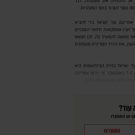
 או להפחית את עוצמתה, דבר
מן נוסף לשרוד בתוך המנהרות.
אפריקה נגד ישראל כדי להביא
אר הבין שעסקאות חילופי השבויים
אל נחושה להמשיך בה. לכן חמאס
צועה, את הדרך המדינית-משפטית
המשך ישיר להתקפה על יישובי עוטף עזה ב-7 באוקטובר, וכי דרום אפריקה
 ערב ויש לשבח אותה על כך.
 עוד?
ו או התחברו
התחברות