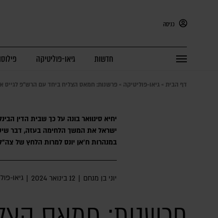
כניסה
חדשות
גיאו-פוליטיקה
פילוסו
דף הבית
»
גיאו-פוליטיקה
»
פרשנות: חמאס הצליח ביחד עם הרש"פ לגייס את
יחיא סינוואר בונה על כך שבית הדין הבינ
ישראל את המשך הלחימה בעזה, דבר שיסיי
במנהרות ח'אן יונס למרות הלחץ של צה"ל
גיאו-פול
יוני בן מנחם
|
12 בינואר 2024
|