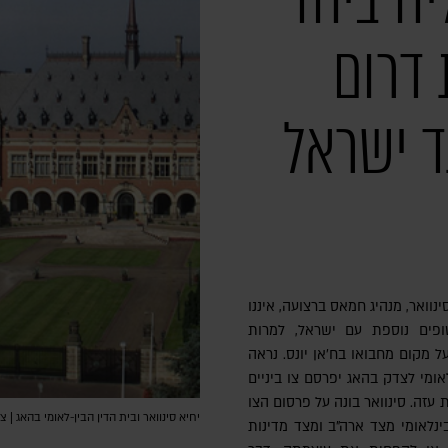
ח ביחד
 דרום
 ישראל
נוואר, מנהיג חמאס ברצועה, איננו
ים נוספת עם ישראל, למרות
ל מקום מחבואו בח'אן יונס. נראה
ומי לצדק בהאג יפרסם צו ביניים
עזה. סינוואר בונה על פרסום הצו
יחיא סינוואר ובית הדין הבין-לאומי בהאג | צילום: IB/AFP via Getty Images
ינלאומי מצד ארה"ב ומצד מדינות