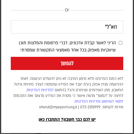
Or
הריני לאשר קבלת עדכונים, דברי פרסומת והמלצות תוכן
המערכה הכלכלית נגד איראן נכנסת למבחן |
שיווקיות מאפוק בכל אחד מאמצעי התקשורת שמסרתי
פרשנות
להמשך
יוני בן מנחם
יצוא הנפט נפגע, הסחר הימי מצטמצם והלחץ על המשק גובר;
ללא הזנת הפרטים וללא סימון התיבה לא ניתן להשלים הרשמה. לאחר
וושינגטון מבקשת לתרגם את המחיר הכלכלי לשינוי מדיני, וטהראן
ההרשמה מגזין אפוק בע״מ יעבד את המידע שתמסרו לצורך פתיחת וניהול
החשבון, מתן השירותים ושיפורם והכל בהתאם
למדיניות הפרטיות.
מהמרת שתוכל להחזיק מעמד
לחיצה על "המשך" מהווה אישור כי מסרת את המידע מרצונך ואת הסכמתך
לתנאי השימוש
ומדיניות הפרטיות
.
שירות לקוחות: 072-2151999 |
sherut@myepoch.org.il
יש לכם כבר חשבון? התחברו כאן