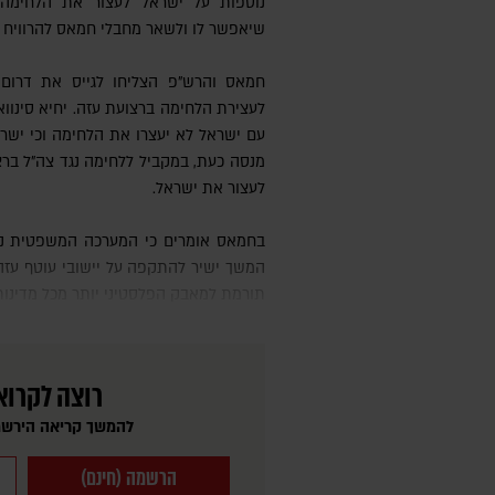
נוספות על ישראל לעצור את הלחימה
שיאפשר לו ולשאר מחבלי חמאס להרוויח ז
חמאס והרש"פ הצליחו לגייס את דרום 
לעצירת הלחימה ברצועת עזה. יחיא סינוו
עם ישראל לא יעצרו את הלחימה וכי ישר
מנסה כעת, במקביל ללחימה נגד צה"ל בר
לעצור את ישראל.
בחמאס אומרים כי המערכה המשפטית נגד ישראל בזירה הבינלאומית היא
תורמת למאבק הפלסטיני יותר מכל מדינות
רוצה לקרוא
להמשך קריאה הירשמ
הרשמה (חינם)