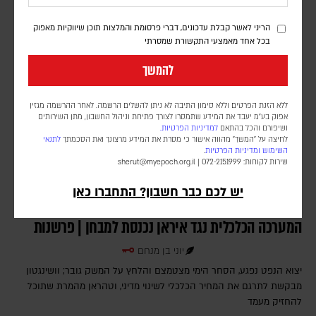
פזשכיאן מצידו מנסה לשמור על מעמדו מול המנהיג העליון ומשמרות
המהפכה, ובעיקר על זכותו לקדם משא ומתן עם וושינגטון
הריני לאשר קבלת עדכונים, דברי פרסומת והמלצות תוכן שיווקיות מאפוק
בכל אחד מאמצעי התקשורת שמסרתי
להמשך
ללא הזנת הפרטים וללא סימון התיבה לא ניתן להשלים הרשמה. לאחר ההרשמה מגזין
אפוק בע״מ יעבד את המידע שתמסרו לצורך פתיחת וניהול החשבון, מתן השירותים
ושיפורם והכל בהתאם
למדיניות הפרטיות.
לחיצה על "המשך" מהווה אישור כי מסרת את המידע מרצונך ואת הסכמתך
לתנאי
השימוש
ומדיניות הפרטיות
.
שירות לקוחות: 072-2151999 |
sherut@myepoch.org.il
יש לכם כבר חשבון? התחברו כאן
המערכה הכלכלית נגד איראן נכנסת למבחן | פרשנות
יוני בן מנחם
יצוא הנפט נפגע, הסחר הימי מצטמצם והלחץ על המשק גובר; וושינגטון
מבקשת לתרגם את המחיר הכלכלי לשינוי מדיני, וטהראן מהמרת שתוכל
להחזיק מעמד