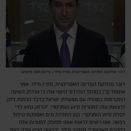
דובר מחלקת המדינה האמריקנית, מת'יו מילר | צילום מסך מיוטיוב
דובר מחלקת המדינה האמריקנית, מת'יו מילר, אמר
אתמול (ב') במהלך התדרוך היומי שלו כי ארה"ב השיגה
התקדמות במגעיה עם ממשלת ישראל בדבר הכנסת דלק
לרצועת עזה למטרות סיוע הומניטרי. "הדלק נחוץ כדי
לספק סיוע הומניטרי, כגון התפלת מים ואספקת טיפול
רפואי. ואנו רוצים לראות אותו מסופק למטרות אלה
בהקדם האפשרי", הצהיר מילר. "ברצוני לציין שבה בעת