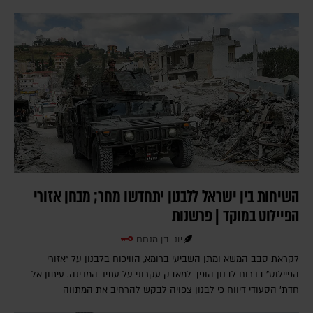
השיחות בין ישראל ללבנון יתחדשו מחר; מבחן אזורי
הפיילוט במוקד | פרשנות
יוני בן מנחם
לקראת סבב המשא ומתן השביעי ברומא, הוויכוח בלבנון על "אזורי
הפיילוט" בדרום לבנון הופך למאבק עקרוני על עתיד המדינה. עיתון אל
חדת' הסעודי דיווח כי לבנון צפויה לבקש להרחיב את המתווה