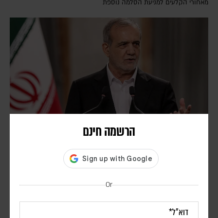
מאחורי הקלעים למניעת הסלמה נוספת
הרשמה חינם
המתקפות על פזשכיאן חושפות את מאבקי הכוח
בצמרת המשטר האיראני | פרשנות
יוני בן מנחם
Or
נשיא איראן יצא נגד הטענות כי שקל להתפטר וכי קיימות מחלוקות בינו
לבין המנהיג העליון. גורמי ביטחון מעריכים כי הביקורת כלפיו מעידה על
מאבק גובר מאחורי הקלעים בשאלה מי מקבל את ההחלטות בטהראן.