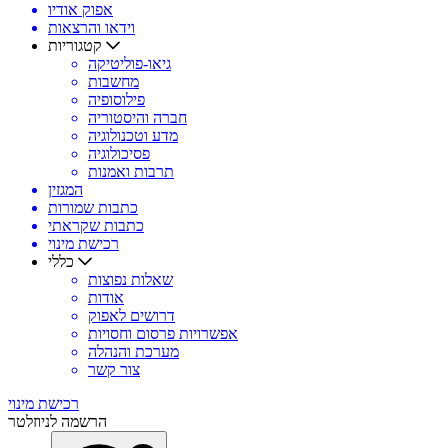
אפוק אודיו
וידאו והרצאות
קטגוריות
גיאו-פוליטיקה
מחשבות
פילוסופיה
חברה והיסטוריה
מדע וטכנולוגיה
פסיכולוגיה
תרבות ואמנות
המגזין
כתבות שמורות
כתבות שקראתי
רכישת מינוי
כללי
שאלות נפוצות
אודות
דרושים לאפוק
אפשרויות פרסום וחסויות
מערכת והנהלה
צור קשר
רכישת מינוי
הרשמה לניוזלטר