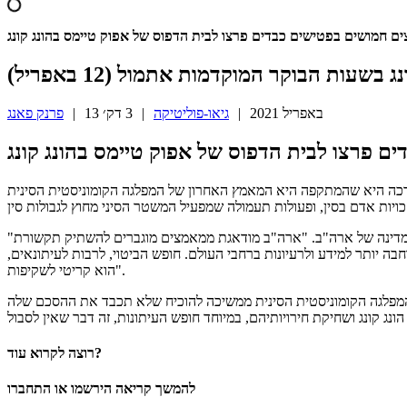
ים חמושים בפטישים כבדים פרצו לבית הדפוס של אפוק טיימס בהונג קונג
13 באפריל 2021
|
גיאו-פוליטיקה
|
3 דק׳
|
פרנק פאנג
ם פרצו לבית הדפוס של אפוק טיימס בהונג קונג
ול (12 באפריל). הפורצים הרסו מחשבים וציוד דפוס. ההערכה היא שהמתקפה היא המאמץ האחרון של המפלגה הקומוניסטית הסינית
"אנו מגנים את המתקפה על בית הדפוס של אפוק טיימס וקוראים לרשויות בהונג קונג לחקור היטב ולהביא את העבריינים לדין", אמר דובר מחלקת המדינה של ארה"ב. "ארה"ב מודאגת ממאמצים מוגברים להשתיק תקשורת
בה יותר למידע ולרעיונות ברחבי העולם. חופש הביטוי, לרבות לעיתונאים,
הוא קריטי לשקיפות".
. המפלגה הקומוניסטית הסינית ממשיכה להוכיח שלא תכבד את ההסכם שלה
רוצה לקרוא עוד?
להמשך קריאה הירשמו או התחברו