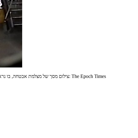
צילום מסך של מצלמת אבטחה, בו נראים הפולשים הלבושים בשחור, מנתצים את מכונות הדפוס באמצעות פטישים כבדים, בבית הדפוס של אפוק טיימס בהונג קונג, 12 באפריל 2021 | צילום: The Epoch Times