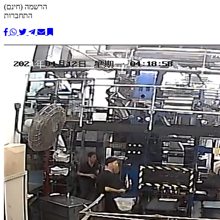
הרשמה (חינם)
התחברות