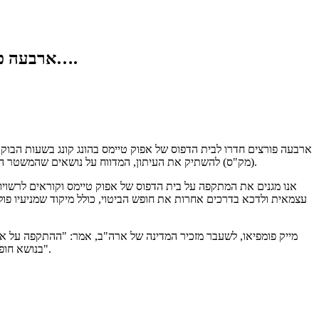
ארבעה פורצים חדרו לבית הדפוס של אפוק טיימס בהונג קונג בשעות הבוקר המוקדמות אתמול (12 באפריל)….
(מק"ס) להשתיק את העיתון, המדווח על נושאים שהמשטר הקומוניסטי בסין תופס כטאבו, בהם מאבקים פוליטיים בתוך המק"ס, הפרות זכויות אדם בסין, ופעולות תעמולה שמפעיל המשטר הסיני מחוץ לגבולות סין.
עצמאית ולדכא בדרכים אחרות את חופש הביטוי, כולל מיקוד שמניעיו פוליט
מייק פומפיאו, לשעבר מזכיר המדינה של ארה"ב, אמר: "ההתקפה על אפ
בנושא חופש לתושבי הונג קונג. ארה"ב צריכה להעביר מסר ברור כי המשך דיכוי תושבי הונג קונג ושחיקת חירויותיהם, במיוחד חופש העיתונות, זה דבר שאין לסבול".