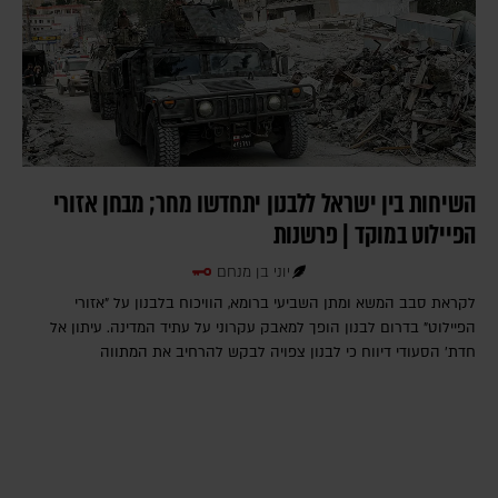
השיחות בין ישראל ללבנון יתחדשו מחר; מבחן אזורי
הפיילוט במוקד | פרשנות
יוני בן מנחם
לקראת סבב המשא ומתן השביעי ברומא, הוויכוח בלבנון על "אזורי
הפיילוט" בדרום לבנון הופך למאבק עקרוני על עתיד המדינה. עיתון אל
חדת' הסעודי דיווח כי לבנון צפויה לבקש להרחיב את המתווה