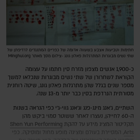
חתימות וטביעות אצבע בשעווה אדומה של כפריים המתנגדים לרדיפתן של
שתי נשים מבוגרות המתרגלות פאלון גונג -צילום מסך מאתר Minghui.org
כ-1,900 אנשים מצפון מזרח סין חתמו על עצומה
הקוראת לשחרורן של שתי נשים מבוגרות שנכלאו למשך
מספר שנים בגלל שהן מתרגלות פאלון גונג, שיטה רוחנית
מסורתית הנרדפת בסין כבר יותר מ-13 שנה.
השתיים, ג'אנג מינג-פנג וג'אנג גווי-ג'י כפי הנראה בשנות
ה-60 לחייהן, נעצרו לאחר ששוטר סמוי ביקש מהן
תקליטור המציג מידע על להקת
Shen Yun Performing
Arts
, המסיירת בעולם ומציגה מופע מחול ומוסיקה. כפי