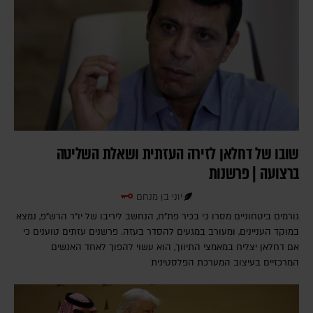
שובו של דחלאן לזירה העזתית ושאלת השליטה
ברצועה | פרשנות
יוני בן מנחם
גורמים ביטחוניים מסרו כי בכיר פת"ח, הנחשב ליריבו של יו"ר הרש"פ, נמצא
במוקד העניינים, ומעורב במגעים להסדר בעזה. פרשנים עזתים טוענים כי
אם דחלאן יצליח במאמצי התיווך, הוא עשוי להפוך לאחד האנשים
המרכזיים בעיצוב המערכת הפלסטינית