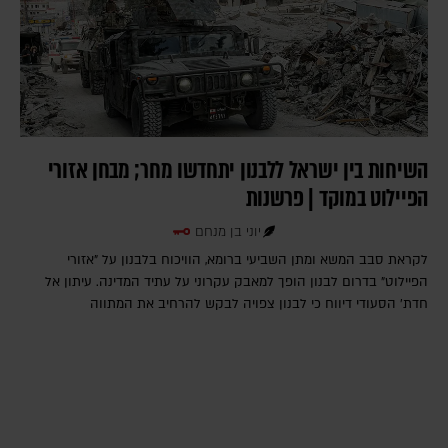
השיחות בין ישראל ללבנון יתחדשו מחר; מבחן אזורי
הפיילוט במוקד | פרשנות
יוני בן מנחם
לקראת סבב המשא ומתן השביעי ברומא, הוויכוח בלבנון על "אזורי
הפיילוט" בדרום לבנון הופך למאבק עקרוני על עתיד המדינה. עיתון אל
חדת' הסעודי דיווח כי לבנון צפויה לבקש להרחיב את המתווה