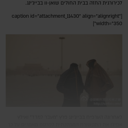
לכירורגית החזה בבית החולים שואן-וו בבייג'ינג.
[caption id="attachment_11430" align="alignright"
width="350"]
לאחרונה הערפיח בבייג'ינג פרץ "מעבר למדד" ואילץ
אפילו את התקשורת הממלכתית לפרסם מאמרים על כך