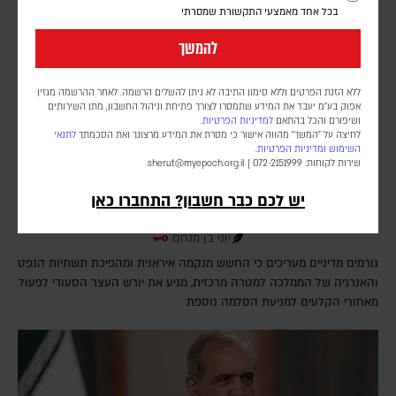
בכל אחד מאמצעי התקשורת שמסרתי
להמשך
ללא הזנת הפרטים וללא סימון התיבה לא ניתן להשלים הרשמה. לאחר ההרשמה מגזין
אפוק בע״מ יעבד את המידע שתמסרו לצורך פתיחת וניהול החשבון, מתן השירותים
ושיפורם והכל בהתאם
למדיניות הפרטיות.
לחיצה על "המשך" מהווה אישור כי מסרת את המידע מרצונך ואת הסכמתך
לתנאי
השימוש
ומדיניות הפרטיות
.
שירות לקוחות: 072-2151999 |
sherut@myepoch.org.il
המאמץ הסעודי למנוע מארה"ב להרחיב את המערכה |
יש לכם כבר חשבון? התחברו כאן
פרשנות
יוני בן מנחם
גורמים מדיניים מעריכים כי החשש מנקמה איראנית ומהפיכת תשתיות הנפט
והאנרגיה של הממלכה למטרה מרכזית, מניע את יורש העצר הסעודי לפעול
מאחורי הקלעים למניעת הסלמה נוספת