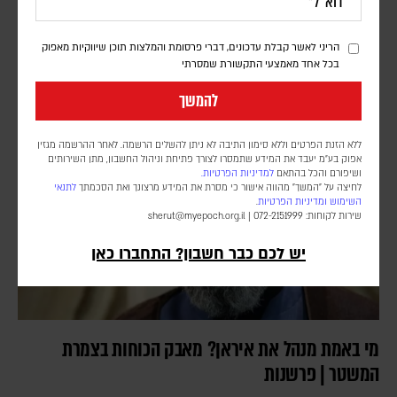
יוני בן מנחם
התקפות החות'ים על נתיבי השיט והאיומים לפגוע בתשתיות סעודיות אינם
הריני לאשר קבלת עדכונים, דברי פרסומת והמלצות תוכן שיווקיות מאפוק
רק ניסיון להפעיל לחץ על ריאד: הם משרתים את האסטרטגיה האיראנית,
בכל אחד מאמצעי התקשורת שמסרתי
עשויים לאלץ את ארה"ב לפצל כוחות ועלולים לטלטל עוד יותר את שוק
האנרגיה
להמשך
ללא הזנת הפרטים וללא סימון התיבה לא ניתן להשלים הרשמה. לאחר ההרשמה מגזין
אפוק בע״מ יעבד את המידע שתמסרו לצורך פתיחת וניהול החשבון, מתן השירותים
ושיפורם והכל בהתאם
למדיניות הפרטיות.
לחיצה על "המשך" מהווה אישור כי מסרת את המידע מרצונך ואת הסכמתך
לתנאי
השימוש
ומדיניות הפרטיות
.
שירות לקוחות: 072-2151999 |
sherut@myepoch.org.il
יש לכם כבר חשבון? התחברו כאן
מי באמת מנהל את איראן? מאבק הכוחות בצמרת
המשטר | פרשנות