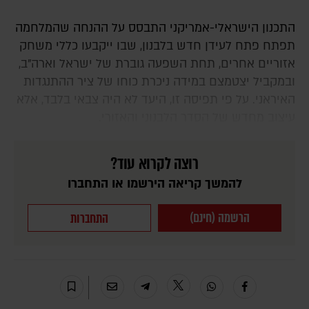
התכנון הישראלי-אמריקני התבסס על ההנחה שהמלחמה
תפתח פתח לעידן חדש בלבנון, שבו ייקבעו כללי משחק
אזוריים אחרים, תחת השפעה גוברת של ישראל וארה"ב,
ובמקביל יצטמצם במידה ניכרת כוחו של ציר ההתנגדות
האיראני. על פי תפיסה זו, היעד לא היה צבאי בלבד, אלא
עיצוב מחדש של הסדר הלבנוני והאזורי.
רוצה לקרוא עוד?
להמשך קריאה הירשמו או התחברו
הרשמה (חינם)
התחברות