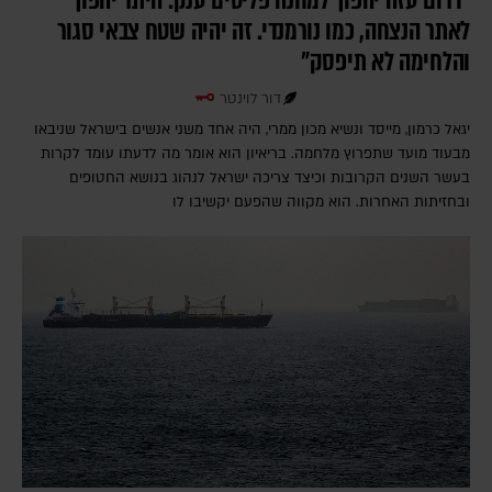
״דרום עזה יהפוך למחנה פליטים ענק. היתר יהפוך
לאתר הנצחה, כמו נורמנדי. זה יהיה שטח צבאי סגור
והלחימה לא תיפסק״
דור לוינטר
יגאל כרמון, מייסד ונשיא מכון ממרי, היה אחד משני אנשים בישראל שניבאו
מבעוד מועד שתפרוץ מלחמה. בריאיון הוא אומר מה לדעתו עומד לקרות
בעשר השנים הקרובות וכיצד צריכה ישראל לנהוג בנושא החטופים
ובחזיתות האחרות. הוא מקווה שהפעם יקשיבו לו