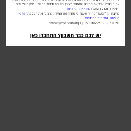
אפוק בע״מ יעבד את המידע שתמסרו לצורך פתיחת וניהול החשבון, מתן השירותים
ושיפורם והכל בהתאם
למדיניות הפרטיות.
לחיצה על "המשך" מהווה אישור כי מסרת את המידע מרצונך ואת הסכמתך
לתנאי
השימוש
ומדיניות הפרטיות
.
שירות לקוחות: 072-2151999 |
sherut@myepoch.org.il
יש לכם כבר חשבון? התחברו כאן