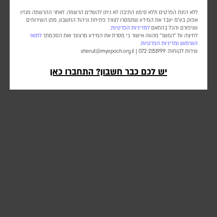
ללא הזנת הפרטים וללא סימון התיבה לא ניתן להשלים הרשמה. לאחר ההרשמה מגזין
הרשמה (חינם)
התחברות
אפוק בע״מ יעבד את המידע שתמסרו לצורך פתיחת וניהול החשבון, מתן השירותים
ושיפורם והכל בהתאם
למדיניות הפרטיות.
לחיצה על "המשך" מהווה אישור כי מסרת את המידע מרצונך ואת הסכמתך
לתנאי
השימוש
ומדיניות הפרטיות
.
שירות לקוחות: 072-2151999 |
sherut@myepoch.org.il
יש לכם כבר חשבון? התחברו כאן